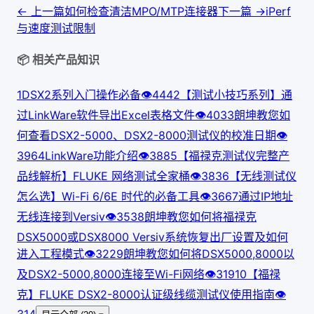
← 上一篇
如何检查清洁MPO/MTP连接器
下一篇 →
iPerf
与速度测试限制
📦 相关产品知识
1
DSX2系列入门操作必备
👁
444
2
【测试小技巧系列】通
过LinkWare软件导出Excel表格文件
👁
403
3
朗坤教您如
何查看DSX2-5000、DSX2-8000测试仪的校准日期
👁
396
4
LinkWare功能介绍
👁
388
5
【福禄克测试仪完整产
品线解析】FLUKE 网络测试全家桶
👁
383
6
【无线测试仪
怎么选】Wi-Fi 6/6E 时代的必备工具
👁
366
7
通过IP地址
无线连接到Versiv
👁
353
8
朗坤教您如何将福禄克
DSX5000或DSX8000 Versiv系统恢复出厂设置及如何
进入工程模式
👁
322
9
朗坤教您如何将DSX5000,8000以
及DSX2-5000,8000连接至Wi-Fi网络
👁
319
10
【福禄
克】FLUKE DSX2-8000认证级线缆测试仪使用指南
👁