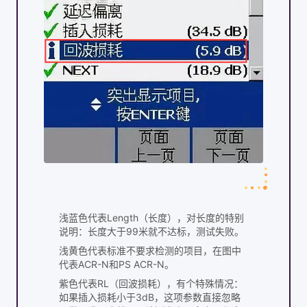
浅蓝色代表Length（长度），对长度的特别
说明：长度大于99米就不达标，测试失败。
浅黄色代表标准不要求检测的项目，在图中
代表ACR-N和PS ACR-N。
紫色代表RL（回波损耗），有个特殊情况：
如果插入损耗小于3dB，这项参数直接忽略