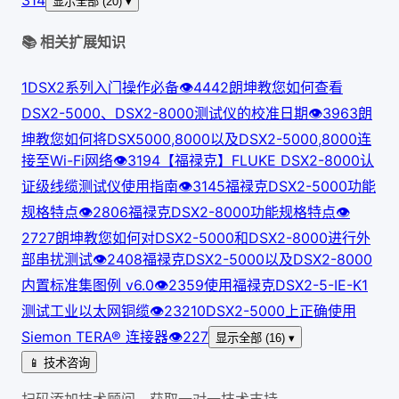
314
显示全部 (20) ▾
📚 相关扩展知识
1
DSX2系列入门操作必备
👁
444
2
朗坤教您如何查看
DSX2-5000、DSX2-8000测试仪的校准日期
👁
396
3
朗
坤教您如何将DSX5000,8000以及DSX2-5000,8000连
接至Wi-Fi网络
👁
319
4
【福禄克】FLUKE DSX2-8000认
证级线缆测试仪使用指南
👁
314
5
福禄克DSX2-5000功能
规格特点
👁
280
6
福禄克DSX2-8000功能规格特点
👁
272
7
朗坤教您如何对DSX2-5000和DSX2-8000进行外
部串扰测试
👁
240
8
福禄克DSX2-5000以及DSX2-8000
内置标准集图例 v6.0
👁
235
9
使用福禄克DSX2-5-IE-K1
测试工业以太网铜缆
👁
232
10
DSX2-5000上正确使用
Siemon TERA® 连接器
👁
227
显示全部 (16) ▾
📱 技术咨询
扫码添加技术顾问，获取一对一技术支持