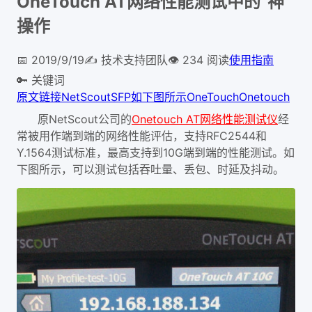
OneTouch AT网络性能测试中的“神”
操作
📅
2019/9/19
✍️
技术支持团队
👁
234
阅读
使用指南
🔑 关键词
原文链接
NetScout
SFP
如下图所示
OneTouch
Onetouch
原NetScout公司的
Onetouch AT网络性能测试仪
经
常被用作端到端的网络性能评估，支持RFC2544和
Y.1564测试标准，最高支持到10G端到端的性能测试。如
下图所示，可以测试包括吞吐量、丢包、时延及抖动。