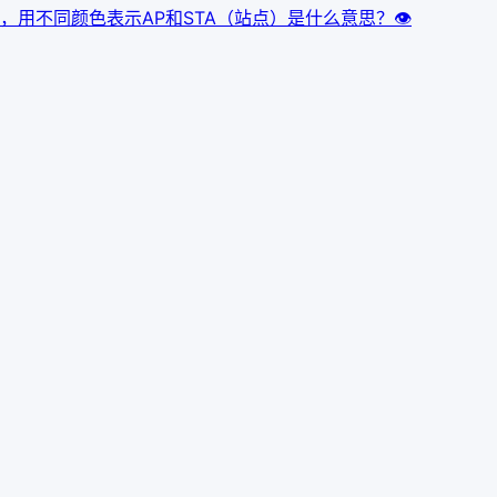
r首页里，用不同颜色表示AP和STA（站点）是什么意思？
👁