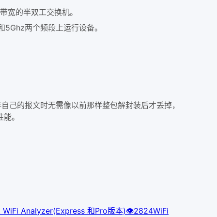
享带宽的半双工交换机。
和5Ghz两个频段上运行设备。
样AP收到非自己的报文时无需像以前那样整包解封装后才丢掉，
性能。
t WiFi Analyzer(Express 和Pro版本)
👁
282
4
WiFi