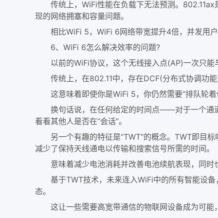
传统上，WiFi性能在负载下无法预测。802.11a
现的网络拥塞和容量问题。
相比WiFi 5，WiFi 6网络带宽提升4倍，并发用
6、WiFi 6怎么解决效率的问题?
以前的WiFi协议，这个无线接入点(AP)一次只能与
传统上，在802.11中，存在DCF(分布式协调
这意味着即使你是WiFi 5，你仍然需要“排队轮着你”
换句话说，在任何给定的时间点——对于一个通道，
看看其他人是否在“会话”。
另一个有趣的特征是“TWT”的概念。TWT即目标
减少了保持天线通电以传输和搜索信号所需的时间。
意味着减少电池消耗并改善电池续航表现，同时也
基于TWT技术，未来连入WiFi中的所有智能设备
态。
这让一些需要高宽带通信的物联网设备成为可能，比