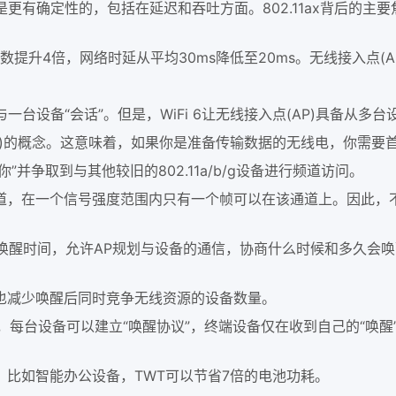
x是更有确定性的，包括在延迟和吞吐方面。802.11ax背后的
户数提升4倍，网络时延从平均30ms降低至20ms。无线接入点(AP
一台设备“会话”。但是，WiFi 6让无线接入点(AP)具备从
功能)的概念。这意味着，如果你是准备传输数据的无线电，你需
并争取到与其他较旧的802.11a/b/g设备进行频道访问。
在一个信号强度范围内只有一个帧可以在该通道上。因此，不
唤醒时间，允许AP规划与设备的通信，协商什么时候和多久会唤
减少唤醒后同时竞争无线资源的设备数量。
，每台设备可以建立“唤醒协议”，终端设备仅在收到自己的“唤
如智能办公设备，TWT可以节省7倍的电池功耗。