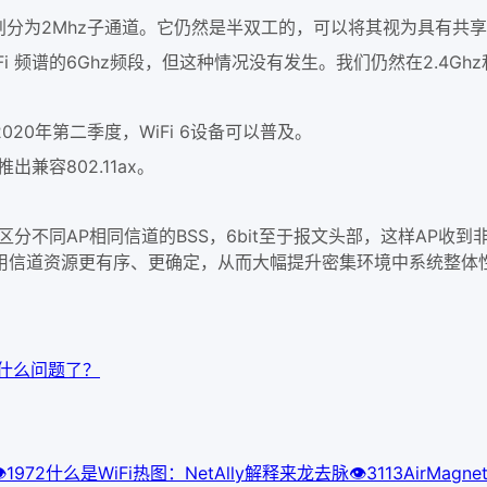
划分为2Mhz子通道。它仍然是半双工的，可以将其视为具有共
频谱的6Ghz频段，但这种情况没有发生。我们仍然在2.4Ghz
0年第二季度，WiFi 6设备可以普及。
容802.11ax。
it 的标识符，区分不同AP相同信道的BSS，6bit至于报文头部，这
用信道资源更有序、更确定，从而大幅提升密集环境中系统整体
什么问题了？

197
2
什么是WiFi热图：NetAlly解释来龙去脉
👁
311
3
AirMagne