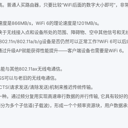
。普通人买路由器，只要比较“WiFi后面的数字大小即可”，非
866MB/s，WiFi 6的理论速度是1201MB/s。
决于无线接入点和设备所处的范围、障碍物、空中其他信号和无
2.11n/802.11a/b/g设备是否仍然可以正常工作?WiFi 6可以
过升级AP就能获得性能提升——客户端设备也需要是WiFi 6。
能与其他802.11ax无线电通信。
SSS可以与老旧的无线电通信。
/CTS(请求发送/清除发送)机制来推迟传统传输。
一种。通过频分复用实现高速串行数据的并行传输, 它具有较好
分为多个子信道(子载波)，形成一个个频率资源块，用户数据