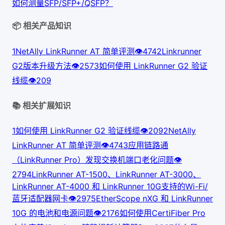
如何测量SFP/SFP+/QSFP？
📦 相关产品知识
1
NetAlly LinkRunner AT 简单评测
👁
474
2
Linkrunner
G2版本升级方法
👁
257
3
如何使用 LinkRunner G2 验证
线缆
👁
209
📚 相关扩展知识
1
如何使用 LinkRunner G2 验证线缆
👁
209
2
NetAlly
LinkRunner AT 简单评测
👁
474
3
应用链路通
（LinkRunner Pro）发现交换机端口老化问题
👁
279
4
LinkRunner AT-1500、LinkRunner AT-3000、
LinkRunner AT-4000 和 LinkRunner 10G支持的Wi-Fi/
蓝牙适配器网卡
👁
297
5
EtherScope nXG 和 LinkRunner
10G 的电池和电源问题
👁
217
6
如何使用CertiFiber Pro