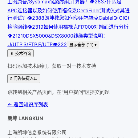
上的康普/Systimax链路损耗计算器？
👁
283
7
什么是
APC连接器以及如何使用福禄克CertiFiber测试仪对其进
行测试？
👁
238
8
朗坤教您如何使用福禄克CableIQ(CIQ)
检验网线
👁
231
9
如何使用福禄克FI7000对端面进行分析
👁
212
10
DSX5000&DSX8000线缆类型说明：
U/UTP,S/FTP,F/UTP
👁
222
显示全部 (11) ▾
📱 技术咨询
扫码添加技术顾问，获取一对一技术支持
❓ 问答快捷入口
跳转到相关产品页面，在"用户提问"区提交问题
← 返回知识库列表
朗坤 LANGKUN
上海朗坤信息系统有限公司