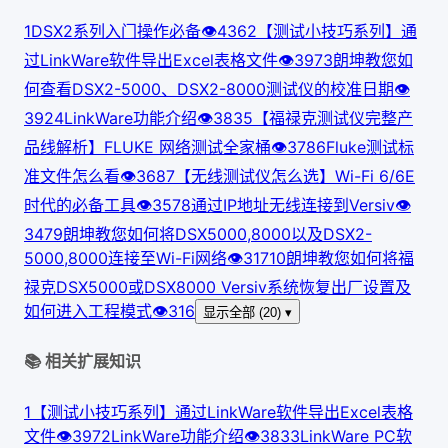
1
DSX2系列入门操作必备
👁
436
2
【测试小技巧系列】通
过LinkWare软件导出Excel表格文件
👁
397
3
朗坤教您如
何查看DSX2-5000、DSX2-8000测试仪的校准日期
👁
392
4
LinkWare功能介绍
👁
383
5
【福禄克测试仪完整产
品线解析】FLUKE 网络测试全家桶
👁
378
6
Fluke测试标
准文件怎么看
👁
368
7
【无线测试仪怎么选】Wi-Fi 6/6E
时代的必备工具
👁
357
8
通过IP地址无线连接到Versiv
👁
347
9
朗坤教您如何将DSX5000,8000以及DSX2-
5000,8000连接至Wi-Fi网络
👁
317
10
朗坤教您如何将福
禄克DSX5000或DSX8000 Versiv系统恢复出厂设置及
如何进入工程模式
👁
316
显示全部 (20) ▾
📚 相关扩展知识
1
【测试小技巧系列】通过LinkWare软件导出Excel表格
文件
👁
397
2
LinkWare功能介绍
👁
383
3
LinkWare PC软