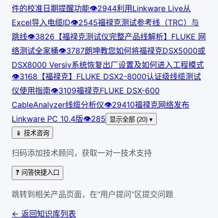
件的校准日期提醒功能
👁
294
4
利用Linkware Live从
Excel导入电缆ID
👁
254
5
福禄克测试参考线（TRC）与
跳线
👁
382
6
【福禄克测试仪完整产品线解析】FLUKE 网
络测试全家桶
👁
378
7
朗坤教您如何将福禄克DSX5000或
DSX8000 Versiv系统恢复出厂设置及如何进入工程模式
👁
316
8
【福禄克】FLUKE DSX2-8000认证级线缆测试
仪使用指南
👁
310
9
福禄克FLUKE DSX-600
CableAnalyzer线缆分析仪
👁
294
10
福禄克网络发布
Linkware PC 10.4版
👁
285
显示全部 (20) ▾
📱 技术咨询
扫码添加技术顾问，获取一对一技术支持
❓ 问答快捷入口
跳转到相关产品页面，在"用户提问"区提交问题
← 返回知识库列表