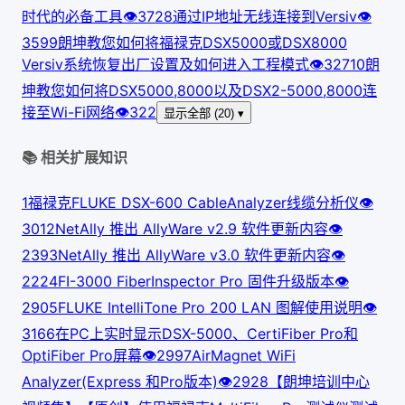
时代的必备工具
👁
372
8
通过IP地址无线连接到Versiv
👁
359
9
朗坤教您如何将福禄克DSX5000或DSX8000
Versiv系统恢复出厂设置及如何进入工程模式
👁
327
10
朗
坤教您如何将DSX5000,8000以及DSX2-5000,8000连
接至Wi-Fi网络
👁
322
显示全部 (20) ▾
📚 相关扩展知识
1
福禄克FLUKE DSX-600 CableAnalyzer线缆分析仪
👁
301
2
NetAlly 推出 AllyWare v2.9 软件更新内容
👁
239
3
NetAlly 推出 AllyWare v3.0 软件更新内容
👁
222
4
FI-3000 FiberInspector Pro 固件升级版本
👁
290
5
FLUKE IntelliTone Pro 200 LAN 图解使用说明
👁
316
6
在PC上实时显示DSX-5000、CertiFiber Pro和
OptiFiber Pro屏幕
👁
299
7
AirMagnet WiFi
Analyzer(Express 和Pro版本)
👁
292
8
【朗坤培训中心