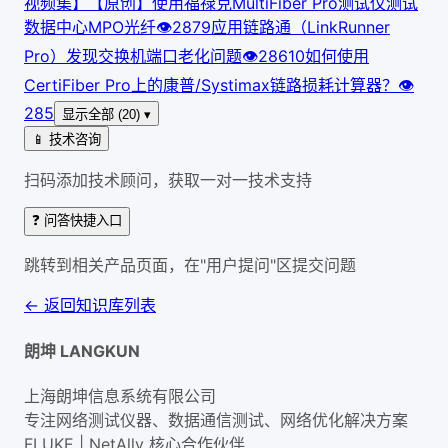
视频集】【原创】使用福禄克MultiFiber Pro测试仪测试
数据中心MPO光纤
👁
287
9
应用链路通（LinkRunner
Pro）发现交换机端口老化问题
👁
286
10
如何使用
CertiFiber Pro上的康普/Systimax链路损耗计算器？
👁
285
显示全部 (20) ▾
📱 技术咨询
扫码添加技术顾问，获取一对一技术支持
❓ 问答快捷入口
跳转到相关产品页面，在"用户提问"区提交问题
← 返回知识库列表
朗坤 LANGKUN
上海朗坤信息系统有限公司
专注网络测试仪器、数据通信测试、网络优化解决方案
FLUKE | NetAlly
核心合作伙伴