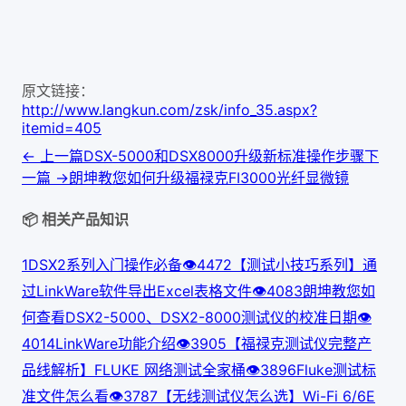
原文链接：
http://www.langkun.com/zsk/info_35.aspx?
itemid=405
← 上一篇
DSX-5000和DSX8000升级新标准操作步骤
下
一篇 →
朗坤教您如何升级福禄克FI3000光纤显微镜
📦 相关产品知识
1
DSX2系列入门操作必备
👁
447
2
【测试小技巧系列】通
过LinkWare软件导出Excel表格文件
👁
408
3
朗坤教您如
何查看DSX2-5000、DSX2-8000测试仪的校准日期
👁
401
4
LinkWare功能介绍
👁
390
5
【福禄克测试仪完整产
品线解析】FLUKE 网络测试全家桶
👁
389
6
Fluke测试标
准文件怎么看
👁
378
7
【无线测试仪怎么选】Wi-Fi 6/6E