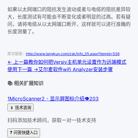
如果以太网端口的阻抗发生波动或者与电缆的阻抗差异较
大，长度测试有可能会不断变化或者明显的过高。若有疑
问，请将电缆从以太网端口断开，这样就可以进行准确的
长度测量了。
原文链接：
http://www.langkun.com/zsk/info_35.aspx?itemid=536
← 上一篇
教你如何把Versiv主机单元设置作为远端模式
使用
下一篇 →
艾尔麦软件wifi Analyzer安装步骤
📚 相关扩展知识
1
MicroScanner2 - 显示屏图标介绍
👁
203
📱 技术咨询
扫码添加技术顾问，获取一对一技术支持
❓ 问答快捷入口