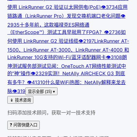
使用 LinkRunner G2 验证以太网供电(PoE)
👁
373
4
应用
链路通（LinkRunner Pro）发现交换机端口老化问题
👁
293
5
十多年前，这款福禄克ES网络通
（EtherScope™）测试工具早就用了FPGA？
👁
273
6
如
何使用 LinkRunner G2 验证线缆
👁
219
7
LinkRunner AT-
1500、LinkRunner AT-3000、LinkRunner AT-4000 和
LinkRunner 10G支持的Wi-Fi/蓝牙适配器网卡
👁
310
8
朗
坤测试服务部测试见闻：OneTouch AT网络性能测试中
的“神”操作
👁
232
9
实测！NetAlly AIRCHECK G3 到底
有多牛？
👁
413
10
什么是WiFi热图：NetAlly解释来龙去
脉
👁
319
显示全部 (15) ▾
📱 技术咨询
扫码添加技术顾问，获取一对一技术支持
❓ 问答快捷入口