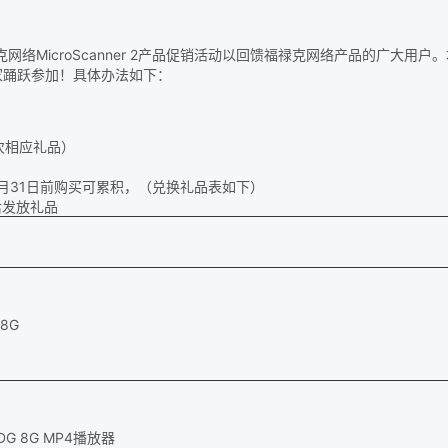
croScanner 2产品促销活动以回馈福禄克网络产品的广大用户。本次促
家踊跃参加！具体办法如下：
次相应礼品）
2月31日前购买可累积，（兑换礼品表如下）
后发放礼品
 8G
HDG 8G MP4播放器