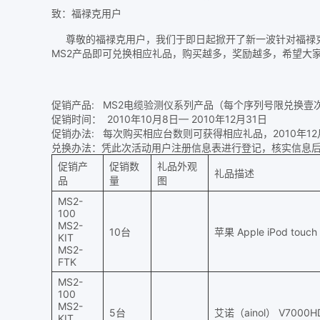
致：福禄克用户
尊敬的福禄克用户，我们于即日起掀开了新一波针对福禄克网络Mi
MS2产品即可兑换相应礼品，购买越多，奖励越多，希望大
促销产品: MS2电缆验测仪系列产品（每个序列号限兑换壹
促销时间： 2010年10月8日— 2010年12月31日
促销办法: 每次购买相应台数则可获得相应礼品，2010年1
兑换办法：凭此次活动用户注册信息表进行登记，核实信息
促销产
促销数
礼品外观
礼品描述
品
量
图
MS2-
100
MS2-
10台
苹果 Apple iPod touch
KIT
MS2-
FTK
MS2-
100
MS2-
5台
艾诺（ainol） V7000
KIT