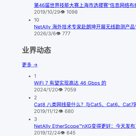
第46届世界技能大赛上海市选拔赛“信息网络布
2019/10/29
👁
1098
10
NetAlly 海外技术专家赴朗坤开展无线勘测产
2026/3/6
👁
777
业界动态
更多 →
1
WiFi 7 有望实现高达 46 Gbps 的
2024/1/20
👁
7059
2
Cat8 八类网线是什么？与Cat5、Cat6、Ca
2019/11/12
👁
680
3
NetAlly EtherScope™nXG变得更好
2019/12/24
👁
645