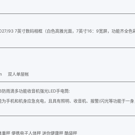
PF1027/93 7英寸数码相框（白色高雅光面，7英寸16：9宽屏，功能齐全
0cm 双人单层帐
5818防雨滴多功能收音机强光LED手电筒:
为手机和机身应急充电，且具有照明、收音机、报警/闪光等功能于一身，
重秤 便携电子人体秤 迷你健康秤 酷袋秤