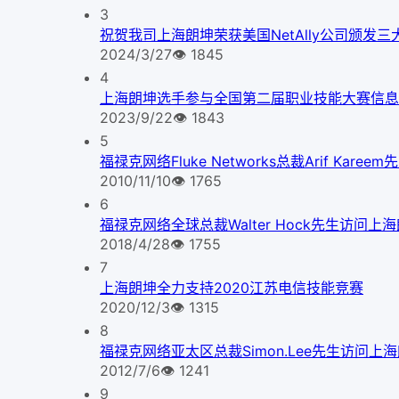
3
祝贺我司上海朗坤荣获美国NetAlly公司颁发三
2024/3/27
👁
1845
4
上海朗坤选手参与全国第二届职业技能大赛信息
2023/9/22
👁
1843
5
福禄克网络Fluke Networks总裁Arif Kare
2010/11/10
👁
1765
6
福禄克网络全球总裁Walter Hock先生访问上
2018/4/28
👁
1755
7
上海朗坤全力支持2020江苏电信技能竞赛
2020/12/3
👁
1315
8
福禄克网络亚太区总裁Simon.Lee先生访问上
2012/7/6
👁
1241
9