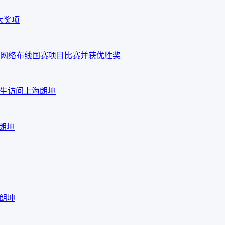
大奖项
网络布线国赛项目比赛并获优胜奖
em先生访问上海朗坤
海朗坤
海朗坤