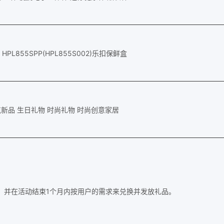
HPL855SPP(HPL855S002)乐扣保鲜盒
人气新品 生日礼物 时尚礼物 时尚创意家居
，并在活动结束1个月内按用户的需求来兑换并发放礼品。