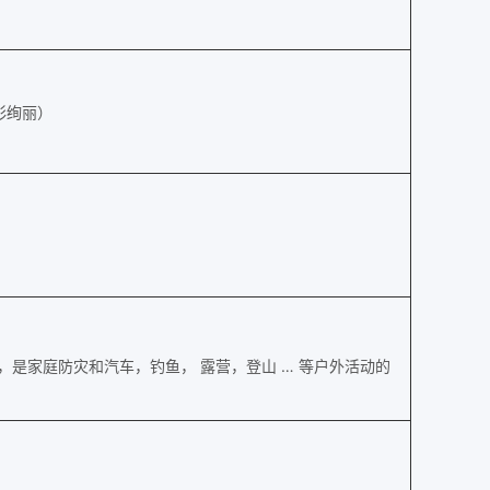
色彩绚丽）
是家庭防灾和汽车，钓鱼， 露营，登山 … 等户外活动的