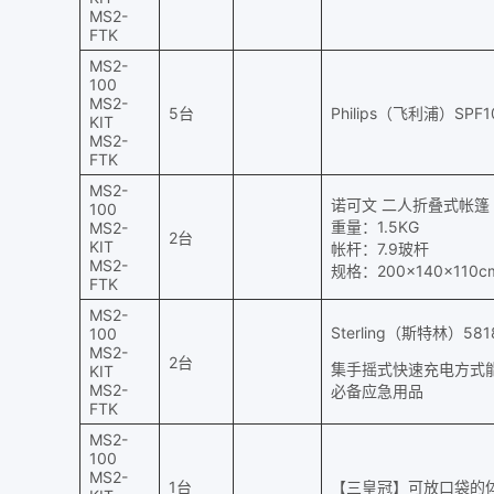
MS2-
FTK
MS2-
100
MS2-
5台
Philips（飞利浦）S
KIT
MS2-
FTK
MS2-
诺可文 二人折叠式帐篷
100
重量：1.5KG
MS2-
2台
KIT
帐杆：7.9玻杆
MS2-
规格：200×140×11
FTK
MS2-
Sterling（斯特林）
100
MS2-
2台
集手摇式快速充电方式能
KIT
MS2-
必备应急用品
FTK
MS2-
100
MS2-
1台
【三皇冠】可放口袋的体