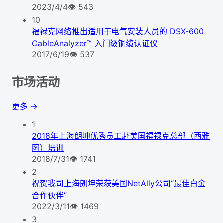
2023/4/4
👁
543
10
福禄克网络推出适用于电气安装人员的 DSX-600
CableAnalyzer™ 入门级铜缆认证仪
2017/6/19
👁
537
市场活动
更多 →
1
2018年上海朗坤优秀员工赴美国福禄克总部（西雅
图）培训
2018/7/31
👁
1741
2
祝贺我司上海朗坤荣获美国NetAlly公司“最佳白金
合作伙伴”
2022/3/11
👁
1469
3