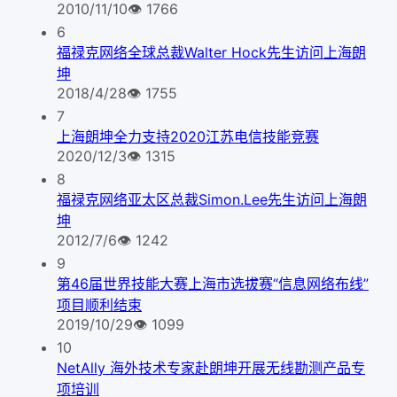
2010/11/10
👁
1766
6
福禄克网络全球总裁Walter Hock先生访问上海朗
坤
2018/4/28
👁
1755
7
上海朗坤全力支持2020江苏电信技能竞赛
2020/12/3
👁
1315
8
福禄克网络亚太区总裁Simon.Lee先生访问上海朗
坤
2012/7/6
👁
1242
9
第46届世界技能大赛上海市选拔赛“信息网络布线”
项目顺利结束
2019/10/29
👁
1099
10
NetAlly 海外技术专家赴朗坤开展无线勘测产品专
项培训