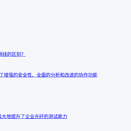
t7网线的区别？
：今天发布了增强的安全性、全面的分析和改进的协作功能
o OTDR 极大地提升了企业光纤的测试能力