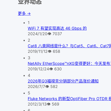
业界动态
更多 →
1
WiFi 7 有望实现高达 46 Gbps 的
2024/1/20
👁
7037
2
Cat8 八类网线是什么？与Cat5、Cat6、Ca
2019/11/12
👁
658
3
NetAlly EtherScope™nXG变得更好
2019/12/24
👁
630
4
2026年Q3福禄克分销部分产品涨价通知
2026/7/7
👁
582
5
Fluke Networks 的新型OptiFiber Pr
2012/3/13
👁
569
6