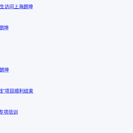
em先生访问上海朗坤
海朗坤
海朗坤
线”项目顺利结束
品专项培训