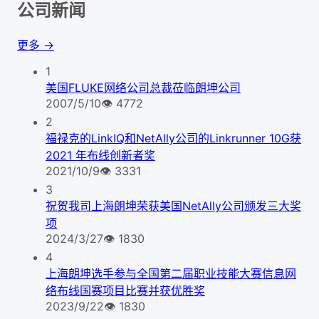
公司新闻
更多 →
1
美国FLUKE网络公司总裁莅临朗坤公司
2007/5/10
👁
4772
2
福禄克的LinkIQ和NetAlly公司的Linkrunner 10G获
2021 年布线创新者奖
2021/10/9
👁
3331
3
祝贺我司上海朗坤荣获美国NetAlly公司颁发三大奖
项
2024/3/27
👁
1830
4
上海朗坤选手参与全国第二届职业技能大赛信息网
络布线国赛项目比赛并获优胜奖
2023/9/22
👁
1830