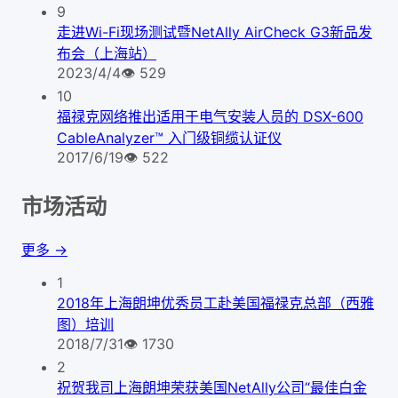
9
走进Wi-Fi现场测试暨NetAlly AirCheck G3新品发
布会（上海站）
2023/4/4
👁
529
10
福禄克网络推出适用于电气安装人员的 DSX-600
CableAnalyzer™ 入门级铜缆认证仪
2017/6/19
👁
522
市场活动
更多 →
1
2018年上海朗坤优秀员工赴美国福禄克总部（西雅
图）培训
2018/7/31
👁
1730
2
祝贺我司上海朗坤荣获美国NetAlly公司“最佳白金