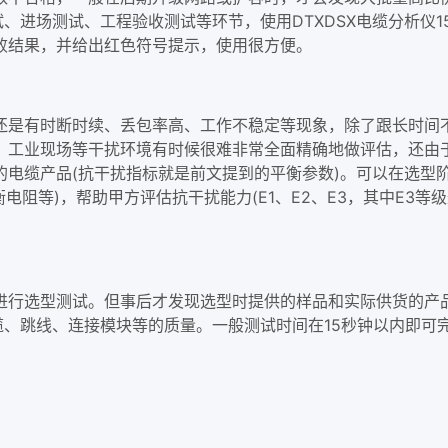
试、进场测试、工程验收测试等环节，使用DTXDSX电缆分析仪
败结果，并给出红色符号提示，使用很方便。
还是有时断时续、丢包率高、工作不稳定等现象，除了跟长时间不
、工业现场等干扰环境有时候很难非常全面精确地做评估，还由
的电缆产品(抗干扰指标就是前文提到的平衡参数)。可以在选型
平衡电阻等)，帮助甲方评估抗干扰能力(E1、E2、E3，其中E
进行选型测试。但事后才发现选型时提供的样品和实际供货的产
电缆、跳线、连接模块等的质量。一般测试时间在15秒钟以内即可