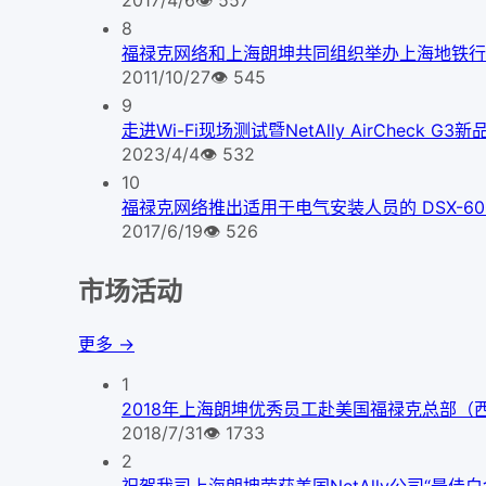
2017/4/6
👁
557
8
福禄克网络和上海朗坤共同组织举办上海地铁行
2011/10/27
👁
545
9
走进Wi-Fi现场测试暨NetAlly AirCheck 
2023/4/4
👁
532
10
福禄克网络推出适用于电气安装人员的 DSX-600 C
2017/6/19
👁
526
市场活动
更多 →
1
2018年上海朗坤优秀员工赴美国福禄克总部（
2018/7/31
👁
1733
2