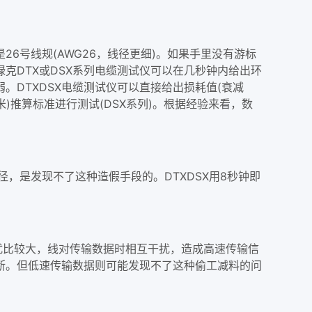
26号线规(AWG26，线径更细)。如果手里没有游标
禄克
DTX
或DSX系列
电缆测试仪
可以在几秒钟内给出环
DTXDSX电缆测试仪可以直接给出损耗值(
衰减
米)推算标准进行测试(DSX系列)。根据经验来看，数
径，是发现不了这种造假手段的。DTXDSX用8秒钟即
串扰比较大，线对传输数据时相互干扰，造成高速传输信
断。但低速传输数据则可能发现不了这种偷工减料的问