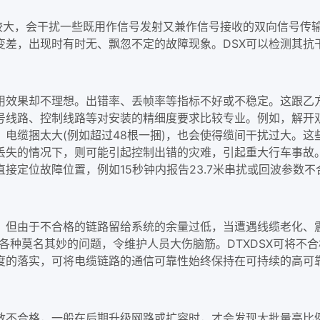
较大，会干扰一些既用作信号发射又兼作信号接收的双向信号传输的
，出现时有时无、飘忽不定的故障现象。DSX可以检测其抗干扰指
用效果却不理想。出错率、丢帧率等指标不好或不稳定。这跟乙
号线路、控制线路等对安装的精细度要求比较专业。例如，解开
电缆捆太大(例如超过48根一捆)，也会使得缆间干扰过大。
失的情况下，则可能引起控制出错的灾难，引起重大行车事故。
直接定位故障位置，例如15秒钟内报告23.7米串扰或回波参数不
，但由于不合格的链路留给系统的余量过低，当遭遇线缆老化、
各种莫名其妙的问题，令维护人员大伤脑筋。DTXDSX可将不
度的落实，可将电缆链路的通信可靠性始终保持在可持续的高可
数不合格，一般在后期升级网路或扩容时，才会发现大批量高比