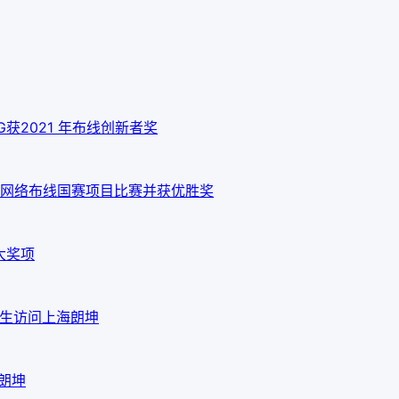
 10G获2021 年布线创新者奖
网络布线国赛项目比赛并获优胜奖
大奖项
em先生访问上海朗坤
海朗坤