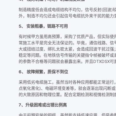
制造精度低会造成电缆结构不均匀，信号反射(回波)
外，制造不均匀还会引起信号电缆抗外来干扰的能力变差
5、 安装粗暴，链路不可用
有时候甲方虽用高预算，采购了优质产品，但实际使
常施工水平是完全无法保证的。毕竟，通信线路、信
大或扭结过度、绑扎太密太紧，会造成回波干扰过强；
稳定等问题。在地铁信号传输的关键指令帧被破坏或丢
的参数不合格等问题就会暴露出来。并且DTXDSX可
6、 故障频繁，质保不到位
采用低劣电缆施工，虽然当时各种应用都能正常运行
点氧化黑化)、电磁环境变差等，就会逐渐出现闪断或
的大致原因和物理位置。配合定期检测和视情检测制
7、升级困难或出错比例高
由于前期安装的铜缆，虽然能支持低速应用，但是参