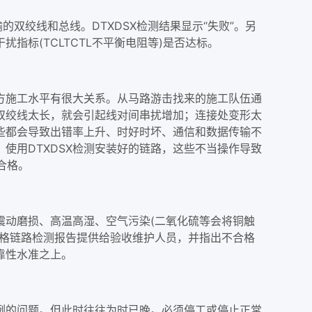
双绞线和总线。DTXDSX检测结果显示“失败”。另
标(TCLTCTL不平衡电阻等)是否达标。
方施工水平有很大关系。从马路游击找来的施工队伍通
双绞线太长，就会引起线对间串扰增加；连接处变形太
这些都会导致出错率上升、时好时坏、通信和数据传输不
使用DTXDSX检测安装好的链路，这些不当操作导致
合格。
震动磨损、高温高湿、空气污染(二氧化硫等会将铜触
合格链路检测报告提供给验收维护人员，并指出不合格
靠性水准之上。
例的问题。但此时往往为时已晚。必须停工或停止正常