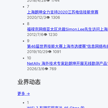
2018/4/28
👁
1744
7
上海朗坤全力支持2020江苏电信技能竞赛
2020/12/3
👁
1306
8
福禄克网络亚太区总裁Simon.Lee先生访问上
2012/7/6
👁
1230
9
第46届世界技能大赛上海市选拔赛“信息网络布
2019/10/29
👁
1091
10
NetAlly 海外技术专家赴朗坤开展无线勘测产
2026/3/6
👁
769
业界动态
更多 →
1