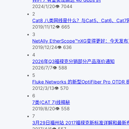
WiFi 7 有望实现高达 46 Gbps 的
2024/1/20
👁
7044
2
Cat8 八类网线是什么？与Cat5、Cat6、Ca
2019/11/12
👁
665
3
NetAlly EtherScope™nXG变得更好
2019/12/24
👁
636
4
2026年Q3福禄克分销部分产品涨价通知
2026/7/7
👁
588
5
Fluke Networks 的新型OptiFiber Pr
2012/3/13
👁
570
6
7类(CAT 7)线揭秘
2019/8/20
👁
558
7
3月29日福州站 2017福禄克新标准详解和最