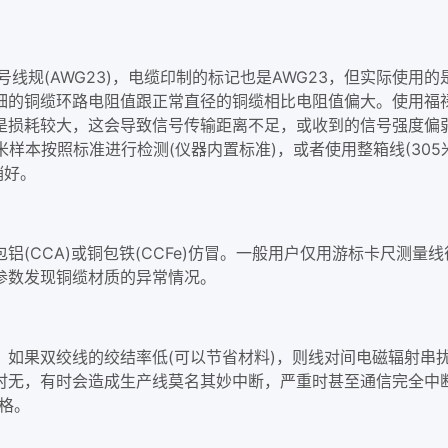
规(AWG23)，电缆印制的标记也是AWG23，但实际使用的是
细的
铜缆
环路电阻值跟正常直径的铜缆相比电阻值偏大。使用福
损耗较大，这会导致信号传输距离不足，或收到的信号强度偏弱。
米样本按照标准进行检测(仪器内置标准)，或者使用整箱线(305
稍好。
(CCA)或铜包铁(CCFe)仿冒。一般用户仅用游标卡尺测量线
参数发现铜缆材质的异常情况。
)。如果双绞线的绞结率低(可以节省材料)，则线对间电磁辐射
时无，有时会造成生产线莫名其妙中断，严重时甚至通信完全中
合格。