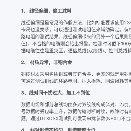
1、 线径偏细，偷工减料
线径偏细是最常见的作假方法，比如标准要求使用23号线
卡尺也没关系，可以通过测试电阻值来辅助确定。偏
路电阻的测试结果。线径偏细带来的另外一个后果则是
值)。不合格的电缆则会给出报警。检测时可截下100
据电缆往往是重灾区，通信总线(双绞线)、控制总线
2、 材质异常，非铜合金
铜缆材质采用劣质铜或者其它合金，更差的就是用铜包铝
可通过测试铜线的环路电阻、
插入损耗
、
回波损耗
等
3、线对间干扰过大，加工不到位
数据电缆和部分总线均由多对双绞线构成(4对、2对
号数据时丢包率上升，数据传输时断时续，故障时有
题。通过DTXDSX测试则可发现串扰参数(
NEXT
)不
4、 线对制造不均匀，制造精度太低