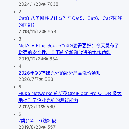
2024/1/20
👁
7038
2
Cat8 八类网线是什么？与Cat5、Cat6、Cat7网线
的区别？
2019/11/12
👁
658
3
NetAlly EtherScope™nXG变得更好：今天发布了
增强的安全性、全面的分析和改进的协作功能
2019/12/24
👁
634
4
2026年Q3福禄克分销部分产品涨价通知
2026/7/7
👁
583
5
Fluke Networks 的新型OptiFiber Pro OTDR 极大
地提升了企业光纤的测试能力
2012/3/13
👁
569
6
7类(CAT 7)线揭秘
2019/8/20
👁
557