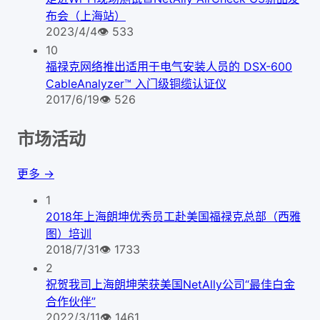
布会（上海站）
2023/4/4
👁
533
10
福禄克网络推出适用于电气安装人员的 DSX-600
CableAnalyzer™ 入门级铜缆认证仪
2017/6/19
👁
526
市场活动
更多 →
1
2018年上海朗坤优秀员工赴美国福禄克总部（西雅
图）培训
2018/7/31
👁
1733
2
祝贺我司上海朗坤荣获美国NetAlly公司“最佳白金
合作伙伴”
2022/3/11
👁
1461