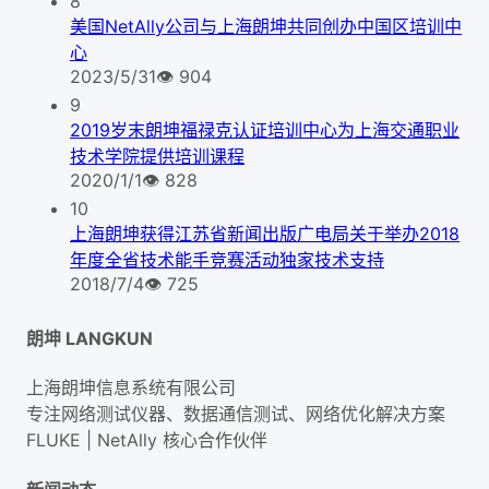
8
美国NetAlly公司与上海朗坤共同创办中国区培训中
心
2023/5/31
👁
904
9
2019岁末朗坤福禄克认证培训中心为上海交通职业
技术学院提供培训课程
2020/1/1
👁
828
10
上海朗坤获得江苏省新闻出版广电局关于举办2018
年度全省技术能手竞赛活动独家技术支持
2018/7/4
👁
725
朗坤 LANGKUN
上海朗坤信息系统有限公司
专注网络测试仪器、数据通信测试、网络优化解决方案
FLUKE | NetAlly
核心合作伙伴