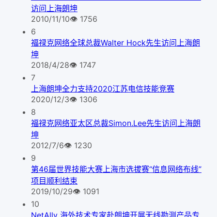
访问上海朗坤
2010/11/10
👁
1756
6
福禄克网络全球总裁Walter Hock先生访问上海朗
坤
2018/4/28
👁
1747
7
上海朗坤全力支持2020江苏电信技能竞赛
2020/12/3
👁
1306
8
福禄克网络亚太区总裁Simon.Lee先生访问上海朗
坤
2012/7/6
👁
1230
9
第46届世界技能大赛上海市选拔赛“信息网络布线”
项目顺利结束
2019/10/29
👁
1091
10
NetAlly 海外技术专家赴朗坤开展无线勘测产品专