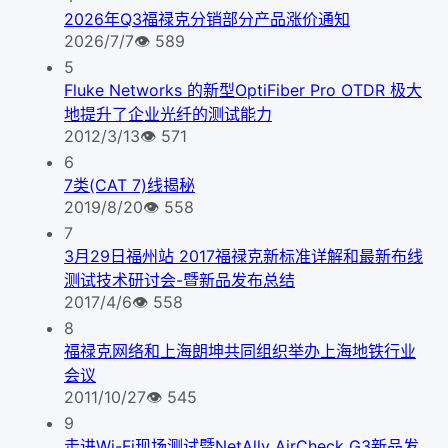
2026年Q3福禄克分销部分产品涨价通知
2026/7/7
👁
589
5
Fluke Networks 的新型OptiFiber Pro OTDR 极大
地提升了企业光纤的测试能力
2012/3/13
👁
571
6
7类(CAT 7)线揭秘
2019/8/20
👁
558
7
3月29日福州站 2017福禄克新标准详解和最新布线
测试技术研讨会-暨新品发布总结
2017/4/6
👁
558
8
福禄克网络和上海朗坤共同组织举办上海地铁行业
会议
2011/10/27
👁
545
9
走进Wi-Fi现场测试暨NetAlly AirCheck G3新品发