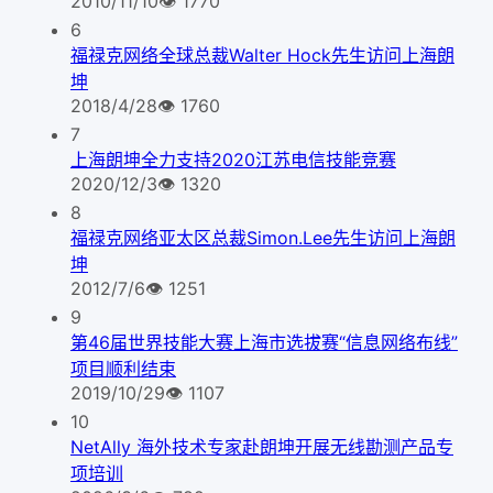
2010/11/10
👁
1770
6
福禄克网络全球总裁Walter Hock先生访问上海朗
坤
2018/4/28
👁
1760
7
上海朗坤全力支持2020江苏电信技能竞赛
2020/12/3
👁
1320
8
福禄克网络亚太区总裁Simon.Lee先生访问上海朗
坤
2012/7/6
👁
1251
9
第46届世界技能大赛上海市选拔赛“信息网络布线”
项目顺利结束
2019/10/29
👁
1107
10
NetAlly 海外技术专家赴朗坤开展无线勘测产品专
项培训