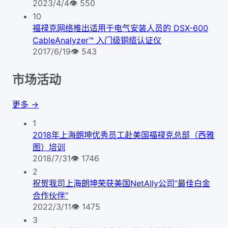
2023/4/4
👁
550
10
福禄克网络推出适用于电气安装人员的 DSX-600
CableAnalyzer™ 入门级铜缆认证仪
2017/6/19
👁
543
市场活动
更多 →
1
2018年上海朗坤优秀员工赴美国福禄克总部（西雅
图）培训
2018/7/31
👁
1746
2
祝贺我司上海朗坤荣获美国NetAlly公司“最佳白金
合作伙伴”
2022/3/11
👁
1475
3