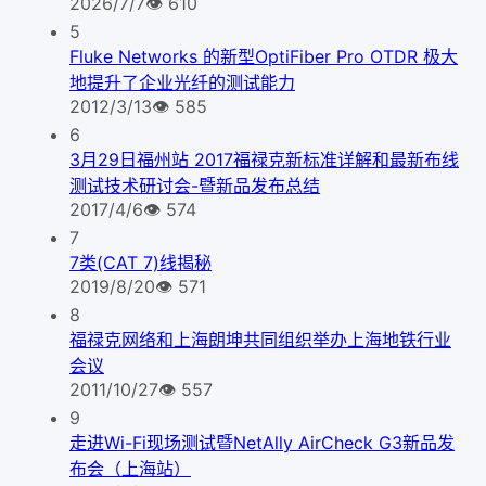
2026/7/7
👁
610
5
Fluke Networks 的新型OptiFiber Pro OTDR 极大
地提升了企业光纤的测试能力
2012/3/13
👁
585
6
3月29日福州站 2017福禄克新标准详解和最新布线
测试技术研讨会-暨新品发布总结
2017/4/6
👁
574
7
7类(CAT 7)线揭秘
2019/8/20
👁
571
8
福禄克网络和上海朗坤共同组织举办上海地铁行业
会议
2011/10/27
👁
557
9
走进Wi-Fi现场测试暨NetAlly AirCheck G3新品发
布会（上海站）