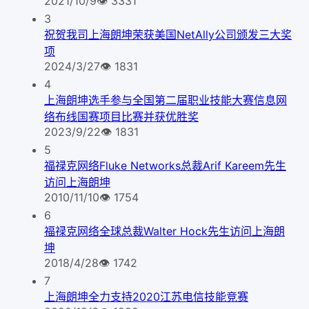
2021/10/9
👁
3331
3
祝贺我司上海朗坤荣获美国NetAlly公司颁发三大奖
项
2024/3/27
👁
1831
4
上海朗坤选手参与全国第二届职业技能大赛信息网
络布线国赛项目比赛并获优胜奖
2023/9/22
👁
1831
5
福禄克网络Fluke Networks总裁Arif Kareem先生
访问上海朗坤
2010/11/10
👁
1754
6
福禄克网络全球总裁Walter Hock先生访问上海朗
坤
2018/4/28
👁
1742
7
上海朗坤全力支持2020江苏电信技能竞赛