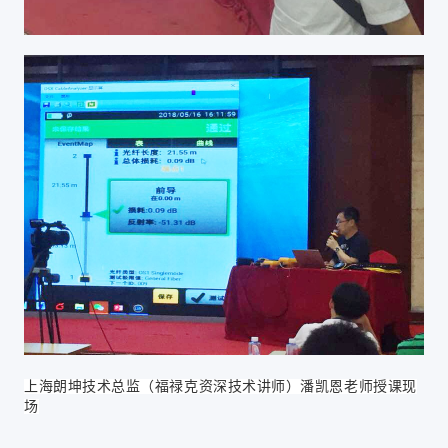
上海朗坤技术总监（福禄克资深技术讲师）
潘凯恩
老师授课现
场