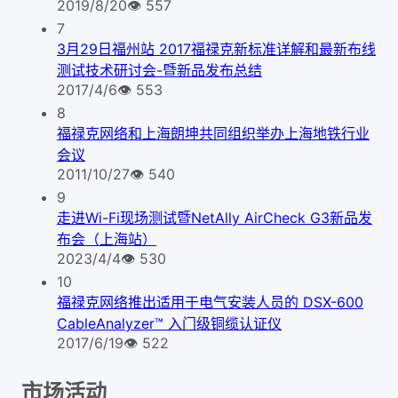
2019/8/20
👁
557
7
3月29日福州站 2017福禄克新标准详解和最新布线
测试技术研讨会-暨新品发布总结
2017/4/6
👁
553
8
福禄克网络和上海朗坤共同组织举办上海地铁行业
会议
2011/10/27
👁
540
9
走进Wi-Fi现场测试暨NetAlly AirCheck G3新品发
布会（上海站）
2023/4/4
👁
530
10
福禄克网络推出适用于电气安装人员的 DSX-600
CableAnalyzer™ 入门级铜缆认证仪
2017/6/19
👁
522
市场活动