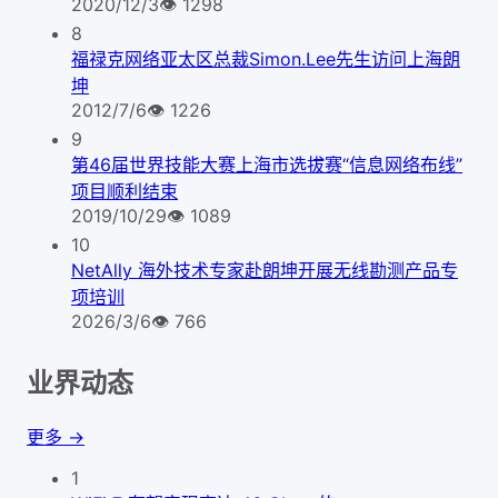
2020/12/3
👁
1298
8
福禄克网络亚太区总裁Simon.Lee先生访问上海朗
坤
2012/7/6
👁
1226
9
第46届世界技能大赛上海市选拔赛“信息网络布线”
项目顺利结束
2019/10/29
👁
1089
10
NetAlly 海外技术专家赴朗坤开展无线勘测产品专
项培训
2026/3/6
👁
766
业界动态
更多 →
1