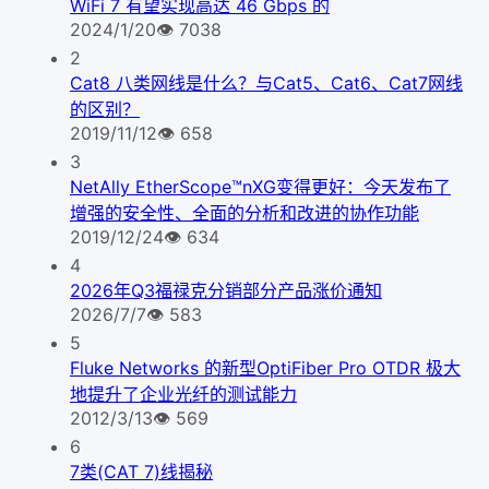
WiFi 7 有望实现高达 46 Gbps 的
2024/1/20
👁
7038
2
Cat8 八类网线是什么？与Cat5、Cat6、Cat7网线
的区别？
2019/11/12
👁
658
3
NetAlly EtherScope™nXG变得更好：今天发布了
增强的安全性、全面的分析和改进的协作功能
2019/12/24
👁
634
4
2026年Q3福禄克分销部分产品涨价通知
2026/7/7
👁
583
5
Fluke Networks 的新型OptiFiber Pro OTDR 极大
地提升了企业光纤的测试能力
2012/3/13
👁
569
6
7类(CAT 7)线揭秘