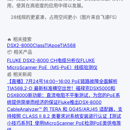
用，使其在高密度的应用中得以发展。
28线规的更紧凑，占用空间更小（图片来自飞速FS）
🔥 相关搜索
DSX2-8000
Class
TIA
poe
TIA568
📦 相关产品
FLUKE DSX2-8000 CH电缆分析仪
FLUKE
MicroScanner PoE（MS-PoE）线缆验测仪
📰 相关新闻
【直播】7月24号14:00~16:00 PoE链路故障全面解析
TIA568.2-D 最新标准横空出世！
福禄克DSX5000和
DSX8000新功能：直流电阻不平衡测试，为您的PoE系
统提供简单而经济的保证
Fluke推出DSX-8000
CableAnalyzer™ 的 TERA 和 GG45/ARJ45 适配器，支
持按照 CLASS ll 8.2 类要求对系统安装进行认证
【测试
小技巧系列】使用MicroScanner PoE检测PoE类供电等
级