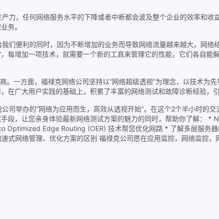
产力，任何网络服务水平的下降或者中断都会波及整个企业的效率和收益
键业务。
我们便利的同时，因为不断增加的业务而导致网络流量越来越大，网络结
常，每增加一项技术，就需要一个新的工具来管理它的性能，它们各自能
商。一方面，福禄克网络公司坚持以“网络超级透视”为理念，以技术为先
作，在广大用户实践的基础上，积累了丰富的网络测试和故障诊断经验，
的“网络为应用而生，高效从透视开始”。在这个2个半小时的交流会上，我们
您亲身体验最新网络测试方案的魅力的同时，帮助你了解： * NetFlow，
ptimized Edge Routing (OER) 技术帮您优化网路 * 了
和加速式网络管理、优化方案的区别 福禄克公司愿在应用监控，网络监控