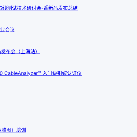
新布线测试技术研讨会-暨新品发布总结
业会议
G3新品发布会（上海站）
ableAnalyzer™ 入门级铜缆认证仪
西雅图）培训