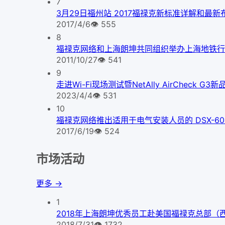
7
3月29日福州站 2017福禄克新标准详解和最
2017/4/6
👁
555
8
福禄克网络和上海朗坤共同组织举办上海地铁行
2011/10/27
👁
541
9
走进Wi-Fi现场测试暨NetAlly AirCheck 
2023/4/4
👁
531
10
福禄克网络推出适用于电气安装人员的 DSX-600 C
2017/6/19
👁
524
市场活动
更多 →
1
2018年上海朗坤优秀员工赴美国福禄克总部（
2018/7/31
👁
1732