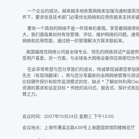
一个企业的成功，越来越多地依靠网络来加强沟通和提高生
件下，要求信息技术部门必需优化网络和应用性能来支持关
要有一个高效的网络不是一件简单的事情。享受着网络带给
大，我们面临着如何有效管理、评估、维护网络的问题。通
网络和应用性能，通过统一的管理解决方案关联起来。
美国福禄克网络公司是全球专业、领先的网络测试产品提供
受用户喜爱。另一方面，与全球各大网络设备供应商密切合
在此非常希望与您分享我们的成长，特诚挚现诚邀您参加我公司举办
先生（有现场翻译），将与您分享最新的全网网络管理与测试手段，让
比较硬件探针和软件监测模式的优、缺点 * 了解如何利用Cisco O
资源的需求和设定目标 * 传统的巡问式、报告式、探针式
臂之力。
会议时间：2007年10月24日 星期三 下午13:00
会议地点：上海市漕溪北路439号上海建国宾馆四楼梅花厅