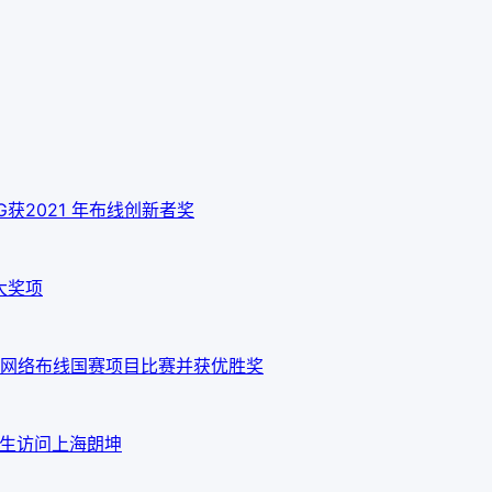
 10G获2021 年布线创新者奖
大奖项
网络布线国赛项目比赛并获优胜奖
em先生访问上海朗坤