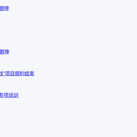
海朗坤
海朗坤
线”项目顺利结束
品专项培训