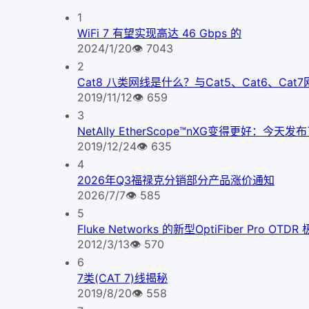
1
WiFi 7 有望实现高达 46 Gbps 的
2024/1/20
👁
7043
2
Cat8 八类网线是什么？与Cat5、Cat6、Ca
2019/11/12
👁
659
3
NetAlly EtherScope™nXG变得更好
2019/12/24
👁
635
4
2026年Q3福禄克分销部分产品涨价通知
2026/7/7
👁
585
5
Fluke Networks 的新型OptiFiber Pr
2012/3/13
👁
570
6
7类(CAT 7)线揭秘
2019/8/20
👁
558