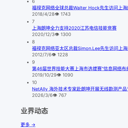
6
福禄克网络全球总裁Walter Hock先生访问上
2018/4/28
👁
1743
7
上海朗坤全力支持2020江苏电信技能竞赛
2020/12/3
👁
1300
8
福禄克网络亚太区总裁Simon.Lee先生访问上
2012/7/6
👁
1228
9
第46届世界技能大赛上海市选拔赛“信息网络布
2019/10/29
👁
1090
10
NetAlly 海外技术专家赴朗坤开展无线勘测产
2026/3/6
👁
767
业界动态
更多 →