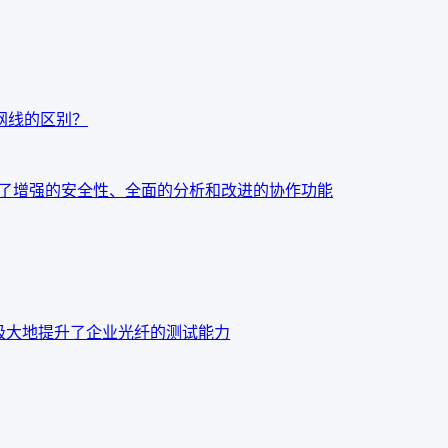
t7网线的区别？
：今天发布了增强的安全性、全面的分析和改进的协作功能
o OTDR 极大地提升了企业光纤的测试能力