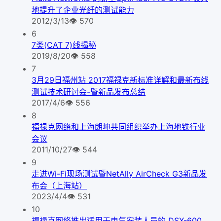
地提升了企业光纤的测试能力
2012/3/13
👁
570
6
7类(CAT 7)线揭秘
2019/8/20
👁
558
7
3月29日福州站 2017福禄克新标准详解和最新布线
测试技术研讨会-暨新品发布总结
2017/4/6
👁
556
8
福禄克网络和上海朗坤共同组织举办上海地铁行业
会议
2011/10/27
👁
544
9
走进Wi-Fi现场测试暨NetAlly AirCheck G3新品发
布会（上海站）
2023/4/4
👁
531
10
福禄克网络推出适用于电气安装人员的 DSX-600