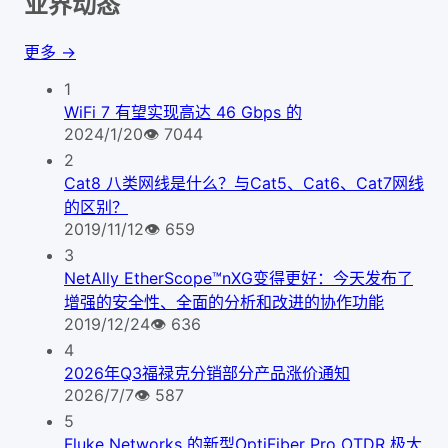
业界动态
更多 →
1
WiFi 7 有望实现高达 46 Gbps 的
2024/1/20
👁
7044
2
Cat8 八类网线是什么？与Cat5、Cat6、Cat7网线
的区别？
2019/11/12
👁
659
3
NetAlly EtherScope™nXG变得更好：今天发布了
增强的安全性、全面的分析和改进的协作功能
2019/12/24
👁
636
4
2026年Q3福禄克分销部分产品涨价通知
2026/7/7
👁
587
5
Fluke Networks 的新型OptiFiber Pro OTDR 极大