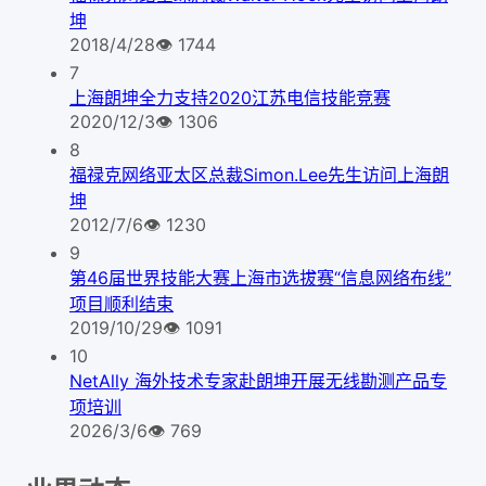
坤
2018/4/28
👁
1744
7
上海朗坤全力支持2020江苏电信技能竞赛
2020/12/3
👁
1306
8
福禄克网络亚太区总裁Simon.Lee先生访问上海朗
坤
2012/7/6
👁
1230
9
第46届世界技能大赛上海市选拔赛“信息网络布线”
项目顺利结束
2019/10/29
👁
1091
10
NetAlly 海外技术专家赴朗坤开展无线勘测产品专
项培训
2026/3/6
👁
769