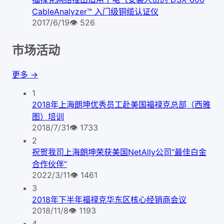
CableAnalyzer™ 入门级铜缆认证仪
2017/6/19
👁
526
市场活动
更多 →
1
2018年上海朗坤优秀员工赴美国福禄克总部（西雅
图）培训
2018/7/31
👁
1733
2
祝贺我司上海朗坤荣获美国NetAlly公司“最佳白金
合作伙伴”
2022/3/11
👁
1461
3
2018年下半年福禄克华东区核心经销商会议
2018/11/8
👁
1193
4