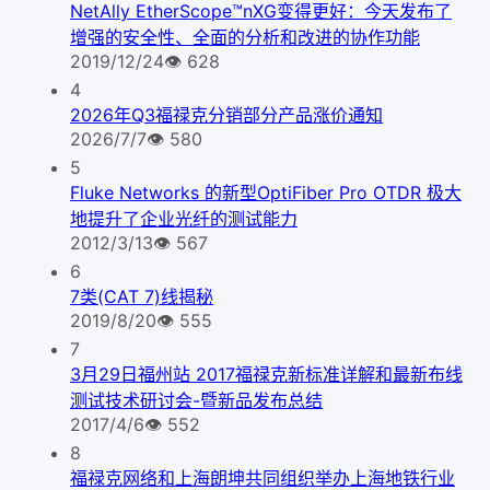
NetAlly EtherScope™nXG变得更好：今天发布了
增强的安全性、全面的分析和改进的协作功能
2019/12/24
👁
628
4
2026年Q3福禄克分销部分产品涨价通知
2026/7/7
👁
580
5
Fluke Networks 的新型OptiFiber Pro OTDR 极大
地提升了企业光纤的测试能力
2012/3/13
👁
567
6
7类(CAT 7)线揭秘
2019/8/20
👁
555
7
3月29日福州站 2017福禄克新标准详解和最新布线
测试技术研讨会-暨新品发布总结
2017/4/6
👁
552
8
福禄克网络和上海朗坤共同组织举办上海地铁行业