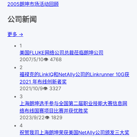
2005朗坤市场活动回顾
公司新闻
更多 →
1
美国FLUKE网络公司总裁莅临朗坤公司
2007/5/10
👁
4768
2
福禄克的LinkIQ和NetAlly公司的Linkrunner 10G获
2021 年布线创新者奖
2021/10/9
👁
3327
3
上海朗坤选手参与全国第二届职业技能大赛信息网
络布线国赛项目比赛并获优胜奖
2023/9/22
👁
1829
4
祝贺我司上海朗坤荣获美国NetAlly公司颁发三大奖