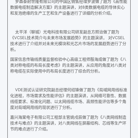
罗森泰耐世隆有限公司的中国区销售经理罗波做了题为《高性能
数据电缆制造解决方案》的主题演讲，对8类数据电缆的导体实心
和发泡绝缘的生产工艺和生产设备进行了详细的分析介绍。
太平洋（聊城）光电科技有限公司研发副总方照诒做了题为
《VCSEL技术简介与未来市场发展趋势》的主题演讲， 对VCSEL
技术进行了介绍并对未来光模块和光芯片市场的发展趋势进行了分
析。
国家信息传输线质量监督检验中心高级工程师殷海成做了题为《八
类对称电缆的布局长度考虑》的主题演讲，从应用的角度对八类对
称电缆在实际使用中的布局长度进行了综合的分析。
VDE测试认证研究院副总经理何绍锋做了题为《局域网用线标准
化进程，市场需求及性能评估》的主题演讲，从网络可靠性、数据
线缆要求、标准化问题、以太网线缆市场、高频性能评估等多个角
度对局域网用线的现状进行了分析。
嘉兴海棠电子有限公司工程部主管姚戌辰做了题为《八类网线制造
技术与难点》的主题演讲，对八类网线在屏蔽结构、芯线等生产环
节的难点进行了介绍。