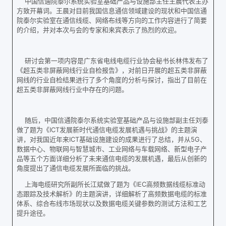
中国信通院泰尔系统实验室基础产品与设施部主任王晨代表主办
方致开幕词。王晨对目前我国信息通信领域建设的现状和中国信通
院泰尔实验室在通信线缆、网络布线等方向的工作内容进行了简要
的介绍，并对本次与会的专家和来宾表示了热烈的欢迎。
研讨会第一项内容是广东省电线电缆行业协会秘书长林伟发布了
《超五类非屏蔽网线行业自检报告》，对前日开展的超五类非屏蔽
网线的行业自检结果进行了多个角度的分析与探讨，指出了目前在
超五类非屏蔽网线行业中存在的问题。
随后，中国信通院泰尔系统实验室基础产品与设施部副主任刘泰
做了题为《ICT发展新时代通信电缆发展机遇与挑战》的主题演
讲，对我国近年来ICT基础设施建设的成果进行了总结，并从5G、
数据中心、物联网与智慧城市、工业网络与车载网络、新型电子产
品等五个方面详细分析了未来通信电缆的发展机遇，最后从创新的
角度提出了通信电缆发展所面临的挑战。
上海电缆研究所副所长江斌做了题为《IEC高频数据线缆标准动
态跟踪及技术解析》的主题演讲，详细解析了高频数据电缆的标准
体系、综合布线市场现状以及数据电缆关键参数的测试方法和工艺
提升途径。