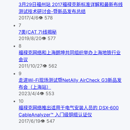
3月29日福州站 2017福禄克新标准详解和最新布线
测试技术研讨会-暨新品发布总结
2017/4/6
👁
578
7
7类(CAT 7)线揭秘
2019/8/20
👁
577
8
福禄克网络和上海朗坤共同组织举办上海地铁行业
会议
2011/10/27
👁
562
9
走进Wi-Fi现场测试暨NetAlly AirCheck G3新品发
布会（上海站）
2023/4/4
👁
553
10
福禄克网络推出适用于电气安装人员的 DSX-600
CableAnalyzer™ 入门级铜缆认证仪
2017/6/19
👁
547