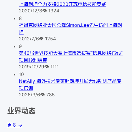
上海朗坤全力支持2020江苏电信技能竞赛
2020/12/3
👁
1324
8
福禄克网络亚太区总裁Simon.Lee先生访问上海朗
坤
2012/7/6
👁
1254
9
第46届世界技能大赛上海市选拔赛“信息网络布线”
项目顺利结束
2019/10/29
👁
1111
10
NetAlly 海外技术专家赴朗坤开展无线勘测产品专
项培训
2026/3/6
👁
785
业界动态
更多 →