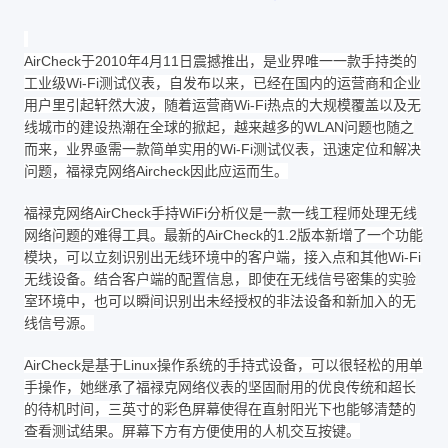
AirCheck于2010年4月11日震撼推出，是业界唯一一款手持类的
工业级Wi-Fi测试仪表，自发布以来，已经在国内的运营商和企业
用户里引起轩然大波，随着运营商Wi-Fi热点的大规模覆盖以及无
线城市的建设热潮在全球的掀起，越来越多的WLAN问题也随之
而来，业界亟需一款简单实用的Wi-Fi测试仪表，迅速定位和解决
问题，福禄克网络Aircheck因此应运而生。
福禄克网络AirCheck手持WiFi分析仪是一款一线工程师处理无线
网络问题的难得工具。最新的AirCheck的1.2版本新增了一个功能
模块，可以立刻识别出无线环境中的客户端，接入点和其他Wi-Fi
无线设备。结合客户端的配置信息，即使在无线信号密集的实验
室环境中，也可以瞬间识别出未经授权的非法设备和新加入的无
线信号源。
AirCheck是基于Linux操作系统的手持式设备，可以很轻松的用单
手操作，她继承了福禄克网络仪表的坚固耐用的优良传统和超长
的待机时间，三英寸的彩色屏幕使得在直射阳光下也能够清楚的
查看测试结果。屏幕下方有方便使用的人机交互按键。