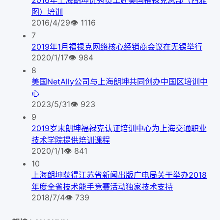
2016年上海朗坤优秀员工赴美国福禄克总部（西雅
图）培训
2016/4/29
👁
1116
7
2019年1月福禄克网络核心经销商会议在无锡举行
2020/1/17
👁
984
8
美国NetAlly公司与上海朗坤共同创办中国区培训中
心
2023/5/31
👁
923
9
2019岁末朗坤福禄克认证培训中心为上海交通职业
技术学院提供培训课程
2020/1/1
👁
841
10
上海朗坤获得江苏省新闻出版广电局关于举办2018
年度全省技术能手竞赛活动独家技术支持
2018/7/4
👁
739