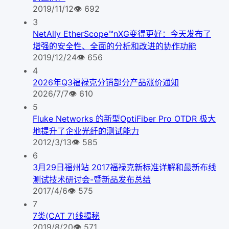
2019/11/12
👁
692
3
NetAlly EtherScope™nXG变得更好：今天发布了
增强的安全性、全面的分析和改进的协作功能
2019/12/24
👁
656
4
2026年Q3福禄克分销部分产品涨价通知
2026/7/7
👁
610
5
Fluke Networks 的新型OptiFiber Pro OTDR 极大
地提升了企业光纤的测试能力
2012/3/13
👁
585
6
3月29日福州站 2017福禄克新标准详解和最新布线
测试技术研讨会-暨新品发布总结
2017/4/6
👁
575
7
7类(CAT 7)线揭秘
2019/8/20
👁
571