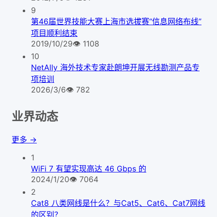
9
第46届世界技能大赛上海市选拔赛“信息网络布线”
项目顺利结束
2019/10/29
👁
1108
10
NetAlly 海外技术专家赴朗坤开展无线勘测产品专
项培训
2026/3/6
👁
782
业界动态
更多 →
1
WiFi 7 有望实现高达 46 Gbps 的
2024/1/20
👁
7064
2
Cat8 八类网线是什么？与Cat5、Cat6、Cat7网线
的区别？