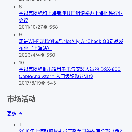
8
福禄克网络和上海朗坤共同组织举办上海地铁行业
会议
2011/10/27
👁
558
9
走进Wi-Fi现场测试暨NetAlly AirCheck G3新品发
布会（上海站）
2023/4/4
👁
550
10
福禄克网络推出适用于电气安装人员的 DSX-600
CableAnalyzer™ 入门级铜缆认证仪
2017/6/19
👁
543
市场活动
更多 →
1
2018年上海朗坤优秀员工赴美国福禄克总部（西雅