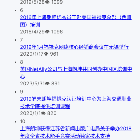
2019/5/28
👁
1099
6
2016年上海朗坤优秀员工赴美国福禄克总部（西雅
图）培训
2016/4/29
👁
1096
7
2019年1月福禄克网络核心经销商会议在无锡举行
2020/1/17
👁
961
8
美国NetAlly公司与上海朗坤共同创办中国区培训中
心
2023/5/31
👁
891
9
2019岁末朗坤福禄克认证培训中心为上海交通职业
技术学院提供培训课程
2020/1/1
👁
820
10
上海朗坤获得江苏省新闻出版广电局关于举办2018
年度全省技术能手竞赛活动独家技术支持