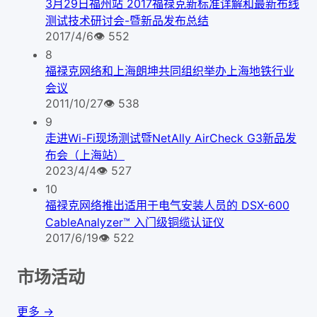
3月29日福州站 2017福禄克新标准详解和最新布线
测试技术研讨会-暨新品发布总结
2017/4/6
👁
552
8
福禄克网络和上海朗坤共同组织举办上海地铁行业
会议
2011/10/27
👁
538
9
走进Wi-Fi现场测试暨NetAlly AirCheck G3新品发
布会（上海站）
2023/4/4
👁
527
10
福禄克网络推出适用于电气安装人员的 DSX-600
CableAnalyzer™ 入门级铜缆认证仪
2017/6/19
👁
522
市场活动
更多 →