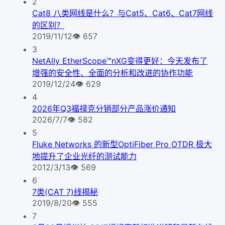
2
Cat8 八类网线是什么？与Cat5、Cat6、Cat7网线
的区别？
2019/11/12
👁
657
3
NetAlly EtherScope™nXG变得更好：今天发布了
增强的安全性、全面的分析和改进的协作功能
2019/12/24
👁
629
4
2026年Q3福禄克分销部分产品涨价通知
2026/7/7
👁
582
5
Fluke Networks 的新型OptiFiber Pro OTDR 极大
地提升了企业光纤的测试能力
2012/3/13
👁
569
6
7类(CAT 7)线揭秘
2019/8/20
👁
555
7