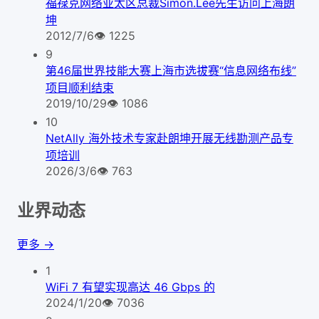
福禄克网络亚太区总裁Simon.Lee先生访问上海朗
坤
2012/7/6
👁
1225
9
第46届世界技能大赛上海市选拔赛“信息网络布线”
项目顺利结束
2019/10/29
👁
1086
10
NetAlly 海外技术专家赴朗坤开展无线勘测产品专
项培训
2026/3/6
👁
763
业界动态
更多 →
1
WiFi 7 有望实现高达 46 Gbps 的
2024/1/20
👁
7036