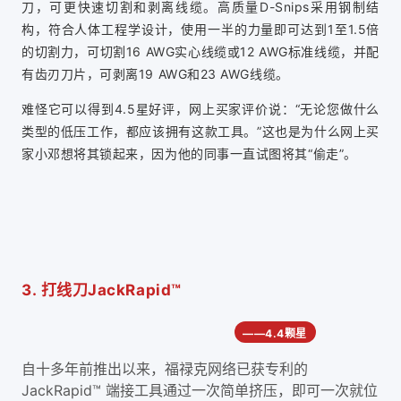
刀，可更快速切割和剥离线缆。高质量D-Snips采用钢制结
构，符合人体工程学设计，使用一半的力量即可达到1至1.5倍
的切割力，可切割16 AWG实心线缆或12 AWG标准线缆，并配
有齿刃刀片，可剥离19 AWG和23 AWG线缆。
难怪它可以得到4.5星好评，网上买家评价说：“无论您做什么
类型的低压工作，都应该拥有这款工具。”这也是为什么网上买
家小邓想将其锁起来，因为他的同事一直试图将其“偷走”。
3.
打线刀
JackRapid™
——4.4颗星
自十多年前推出以来，福禄克网络已获专利的
JackRapid™ 端接工具通过一次简单挤压，即可一次就位