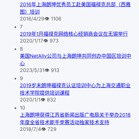
2016年上海朗坤优秀员工赴美国福禄克总部（西雅
图）培训
2016/4/29
👁
1106
7
2019年1月福禄克网络核心经销商会议在无锡举行
2020/1/17
👁
973
8
美国NetAlly公司与上海朗坤共同创办中国区培训中
心
2023/5/31
👁
913
9
2019岁末朗坤福禄克认证培训中心为上海交通职业
技术学院提供培训课程
2020/1/1
👁
832
10
上海朗坤获得江苏省新闻出版广电局关于举办2018
年度全省技术能手竞赛活动独家技术支持
2018/7/4
👁
729