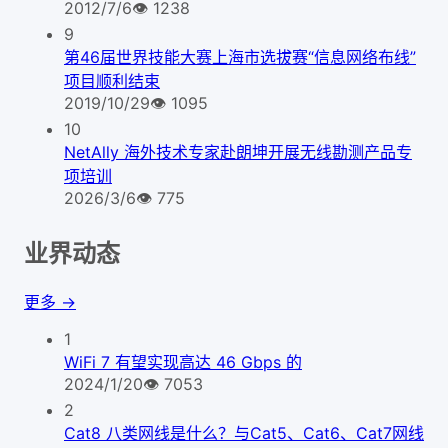
2012/7/6
👁
1238
9
第46届世界技能大赛上海市选拔赛“信息网络布线”
项目顺利结束
2019/10/29
👁
1095
10
NetAlly 海外技术专家赴朗坤开展无线勘测产品专
项培训
2026/3/6
👁
775
业界动态
更多 →
1
WiFi 7 有望实现高达 46 Gbps 的
2024/1/20
👁
7053
2
Cat8 八类网线是什么？与Cat5、Cat6、Cat7网线