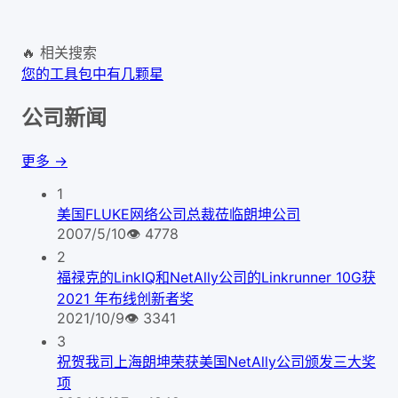
🔥 相关搜索
您的工具包中有几颗星
公司新闻
更多 →
1
美国FLUKE网络公司总裁莅临朗坤公司
2007/5/10
👁
4778
2
福禄克的LinkIQ和NetAlly公司的Linkrunner 10G获
2021 年布线创新者奖
2021/10/9
👁
3341
3
祝贺我司上海朗坤荣获美国NetAlly公司颁发三大奖
项