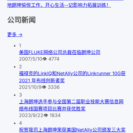
地
朗坤愉悦工作，开心生活--记影响力拓展训练！
公司新闻
更多 →
1
美国FLUKE网络公司总裁莅临朗坤公司
2007/5/10
👁
4774
2
福禄克的LinkIQ和NetAlly公司的Linkrunner 10G获
2021 年布线创新者奖
2021/10/9
👁
3336
3
上海朗坤选手参与全国第二届职业技能大赛信息网
络布线国赛项目比赛并获优胜奖
2023/9/22
👁
1834
4
祝贺我司上海朗坤荣获美国NetAlly公司颁发三大奖