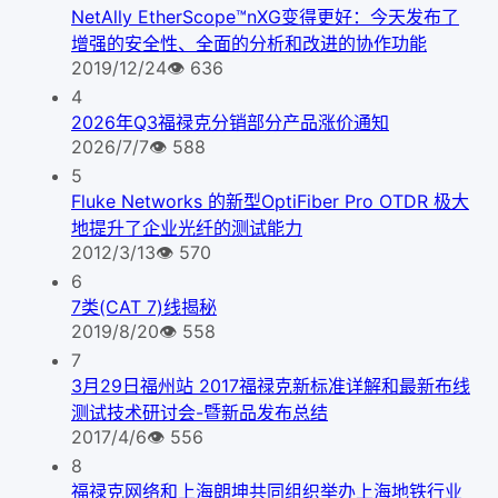
NetAlly EtherScope™nXG变得更好：今天发布了
增强的安全性、全面的分析和改进的协作功能
2019/12/24
👁
636
4
2026年Q3福禄克分销部分产品涨价通知
2026/7/7
👁
588
5
Fluke Networks 的新型OptiFiber Pro OTDR 极大
地提升了企业光纤的测试能力
2012/3/13
👁
570
6
7类(CAT 7)线揭秘
2019/8/20
👁
558
7
3月29日福州站 2017福禄克新标准详解和最新布线
测试技术研讨会-暨新品发布总结
2017/4/6
👁
556
8
福禄克网络和上海朗坤共同组织举办上海地铁行业