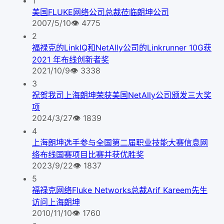
1
美国FLUKE网络公司总裁莅临朗坤公司
2007/5/10
👁
4775
2
福禄克的LinkIQ和NetAlly公司的Linkrunner 10G获
2021 年布线创新者奖
2021/10/9
👁
3338
3
祝贺我司上海朗坤荣获美国NetAlly公司颁发三大奖
项
2024/3/27
👁
1839
4
上海朗坤选手参与全国第二届职业技能大赛信息网
络布线国赛项目比赛并获优胜奖
2023/9/22
👁
1837
5
福禄克网络Fluke Networks总裁Arif Kareem先生
访问上海朗坤
2010/11/10
👁
1760