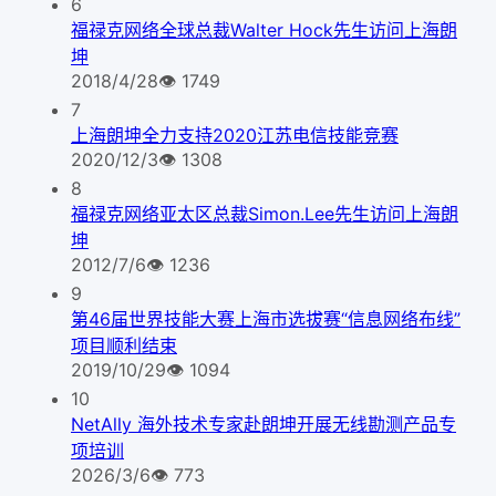
6
福禄克网络全球总裁Walter Hock先生访问上海朗
坤
2018/4/28
👁
1749
7
上海朗坤全力支持2020江苏电信技能竞赛
2020/12/3
👁
1308
8
福禄克网络亚太区总裁Simon.Lee先生访问上海朗
坤
2012/7/6
👁
1236
9
第46届世界技能大赛上海市选拔赛“信息网络布线”
项目顺利结束
2019/10/29
👁
1094
10
NetAlly 海外技术专家赴朗坤开展无线勘测产品专
项培训
2026/3/6
👁
773