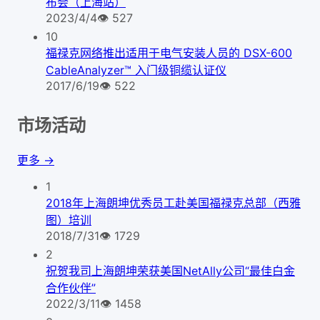
布会（上海站）
2023/4/4
👁
527
10
福禄克网络推出适用于电气安装人员的 DSX-600
CableAnalyzer™ 入门级铜缆认证仪
2017/6/19
👁
522
市场活动
更多 →
1
2018年上海朗坤优秀员工赴美国福禄克总部（西雅
图）培训
2018/7/31
👁
1729
2
祝贺我司上海朗坤荣获美国NetAlly公司“最佳白金
合作伙伴”
2022/3/11
👁
1458