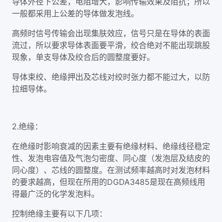
导体外径下公差，电阻增大，影响传输效果及阻抗；所以
一般都采用上公差的导体做发泡线。
高频时信号传输会出现集肤效应，信号只是在导体的表面
流过，所以要求导体表面要平滑，绞合绝对不能出现跳股
现象，单支导体及绞合后的圆整度要好。
导体束绞、绝缘押出及芯线对绞时张力都不能过大，以防
拉细导体。
2.绝缘：
在绝缘时影响衰减的因素主要有绝缘材料、绝缘线径稳定
性、发泡电容值及气泡匀密度、同心度（发泡层及结皮的
同心度）、芯线的圆整度。在测试频率越高时对发泡材料
的要求越高，但现在所用的DGDA3485是现在高频线用
得最广泛的化学发泡料。
控制绝缘主要有以下几项：