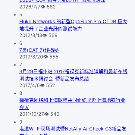
2026/7/7
👁
582
5
Fluke Networks 的新型OptiFiber Pro OTDR 极大
地提升了企业光纤的测试能力
2012/3/13
👁
569
6
7类(CAT 7)线揭秘
2019/8/20
👁
555
7
3月29日福州站 2017福禄克新标准详解和最新布线
测试技术研讨会-暨新品发布总结
2017/4/6
👁
552
8
福禄克网络和上海朗坤共同组织举办上海地铁行业
会议
2011/10/27
👁
540
9
走进Wi-Fi现场测试暨NetAlly AirCheck G3新品发