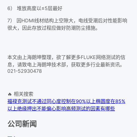
6） 堆放高度以≤5层最好
7） 因HDMI线材结构上空隙大，电线受潮后对性能影响
很大，因此存放过程应做好防潮防尘措施。
本文由上海朗坤整理，欲了解更多FLUKE网络测试的信
息，请致电上海朗坤技术部，获取更多行业最新资讯。
021-52930478
🔥 相关搜索
福禄克测试不通过
同心度控制在90%以上
椭圆度在85%
以上
绝缘押出不能偏心
影响高频测试的因素有哪些
公司新闻