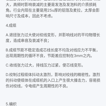
大，高频时影响衰减的主要是发泡及发泡料的介质损耗
角。行业内现在主要是用25u厚的铝箔及麦拉，太厚会影
响尺寸及成本，因此不考虑。
4.成缆
A.退扭张力过大使对绞线变形，并影响线对的平均物理长
度，造成串音及衰减不良；
B.成缆节距不稳定造成芯线长度不均及对线应力不平衡，
出现周期性的循环不良，节距差应控制在3mm之内。
C.收线张力过大，排线压力过紧，使芯线变形。
D.绞制过程缆体抖动太激烈，影响对绞线的精密性。激烈
的抖动使缆体在成缆机的入口上产生很大撞击力，容易损
伤对绞线，令电缆产生周期性的不良。
5.编织