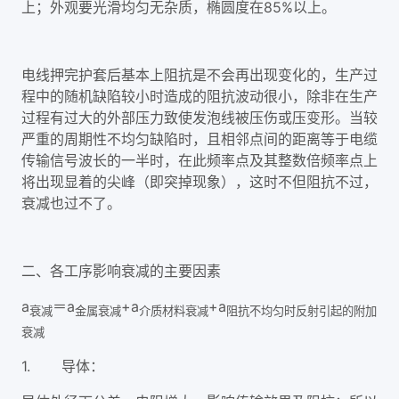
上；外观要光滑均匀无杂质，椭圆度在85%以上。
电线押完护套后基本上阻抗是不会再出现变化的，生产过
程中的随机缺陷较小时造成的阻抗波动很小，除非在生产
过程有过大的外部压力致使发泡线被压伤或压变形。当较
严重的周期性不均匀缺陷时，且相邻点间的距离等于电缆
传输信号波长的一半时，在此频率点及其整数倍频率点上
将出现显着的尖峰（即突掉现象），这时不但阻抗不过，
衰减也过不了。
二、各工序影响衰减的主要因素
a
＝a
+a
+a
衰减
金属衰减
介质材料衰减
阻抗不均匀时反射引起的附加
衰减
1. 导体：