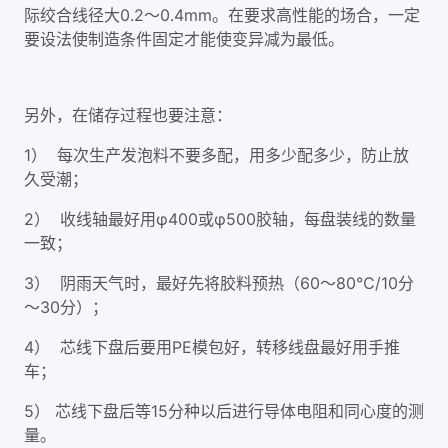
际绞合线径大0.2～0.4mm。在要求高性能的场合，一定
要设法使制造条件固定才能使变异减为最低。
另外，在储存过程也要注意：
1） 每次生产发泡料不要多配，用多少配多少，防止放
久受潮；
2） 收线轴最好用φ400或φ500胶轴，每盘装线的数量
一致；
3） 阴雨天气时，最好先将胶料预热（60～80℃/10分
～30分）；
4） 芯线下盘后要用PE模包好，转移线盘最好用手推
车；
5） 芯线下盘后等15分种以后进行导体电阻和同心度的测
量。