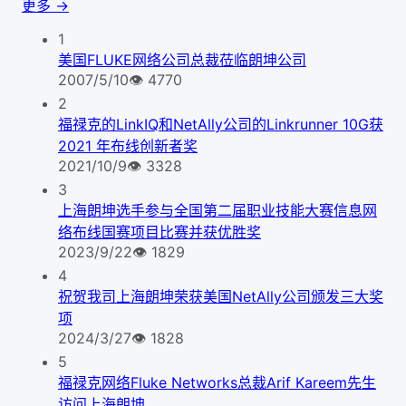
更多 →
1
美国FLUKE网络公司总裁莅临朗坤公司
2007/5/10
👁
4770
2
福禄克的LinkIQ和NetAlly公司的Linkrunner 10G获
2021 年布线创新者奖
2021/10/9
👁
3328
3
上海朗坤选手参与全国第二届职业技能大赛信息网
络布线国赛项目比赛并获优胜奖
2023/9/22
👁
1829
4
祝贺我司上海朗坤荣获美国NetAlly公司颁发三大奖
项
2024/3/27
👁
1828
5
福禄克网络Fluke Networks总裁Arif Kareem先生
访问上海朗坤