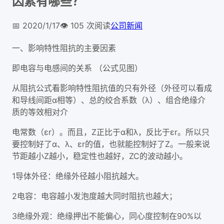
因素有哪些？
📅
2020/1/17
👁️
105
次阅读
公司新闻
一、影响特性阻抗的主要因素
即电容与电感间的关系 （公式见图）
从阻抗公式看影响特性阻抗值的只有外径（外径可以看成
和导线间距α相等）、总的绞合系数（λ）、组合绝缘介
质的等效相对介
电常数（εr）。而且，Z正比于α和λ，反比于εr。所以只
要控制好了α、λ、εr的值，也就能控制好了Z。一般来说
节距越小Z越小，稳定性也越好，ZC的波动越小。
1导体外径：绝缘外径越小阻抗越大。
2电容：电容越小发泡度越大同时阻抗也越大；
3绝缘外观：绝缘押出不能偏心，同心度控制在90%以