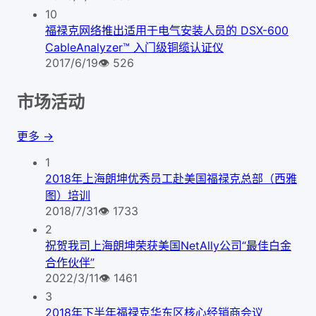
10
福禄克网络推出适用于电气安装人员的 DSX-600
CableAnalyzer™ 入门级铜缆认证仪
2017/6/19
👁
526
市场活动
更多 →
1
2018年上海朗坤优秀员工赴美国福禄克总部（西雅
图）培训
2018/7/31
👁
1733
2
祝贺我司上海朗坤荣获美国NetAlly公司“最佳白金
合作伙伴”
2022/3/11
👁
1461
3
2018年下半年福禄克华东区核心经销商会议