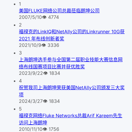
1
美国FLUKE网络公司总裁莅临朗坤公司
2007/5/10
👁
4774
2
福禄克的LinkIQ和NetAlly公司的Linkrunner 10G获
2021 年布线创新者奖
2021/10/9
👁
3336
3
上海朗坤选手参与全国第二届职业技能大赛信息网
络布线国赛项目比赛并获优胜奖
2023/9/22
👁
1834
4
祝贺我司上海朗坤荣获美国NetAlly公司颁发三大奖
项
2024/3/27
👁
1834
5
福禄克网络Fluke Networks总裁Arif Kareem先生
访问上海朗坤
2010/11/10
👁
1756