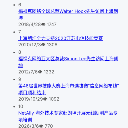
6
福禄克网络全球总裁Walter Hock先生访问上海朗
坤
2018/4/28
👁
1747
7
上海朗坤全力支持2020江苏电信技能竞赛
2020/12/3
👁
1306
8
福禄克网络亚太区总裁Simon.Lee先生访问上海朗
坤
2012/7/6
👁
1232
9
第46届世界技能大赛上海市选拔赛“信息网络布线”
项目顺利结束
2019/10/29
👁
1092
10
NetAlly 海外技术专家赴朗坤开展无线勘测产品专
项培训
2026/3/6
👁
770