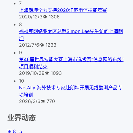
7
上海朗坤全力支持2020江苏电信技能竞赛
2020/12/3
👁
1306
8
福禄克网络亚太区总裁Simon.Lee先生访问上海朗
坤
2012/7/6
👁
1233
9
第46届世界技能大赛上海市选拔赛“信息网络布线”
项目顺利结束
2019/10/29
👁
1093
10
NetAlly 海外技术专家赴朗坤开展无线勘测产品专
项培训
2026/3/6
👁
770
业界动态
更多 →