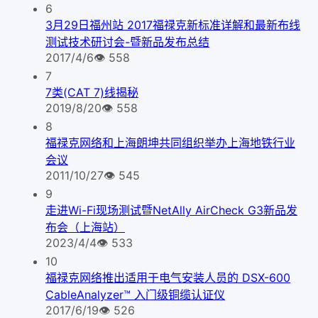
6
3月29日福州站 2017福禄克新标准详解和最新布线
测试技术研讨会-暨新品发布总结
2017/4/6
👁
558
7
7类(CAT 7)线揭秘
2019/8/20
👁
558
8
福禄克网络和上海朗坤共同组织举办上海地铁行业
会议
2011/10/27
👁
545
9
走进Wi-Fi现场测试暨NetAlly AirCheck G3新品发
布会（上海站）
2023/4/4
👁
533
10
福禄克网络推出适用于电气安装人员的 DSX-600
CableAnalyzer™ 入门级铜缆认证仪
2017/6/19
👁
526