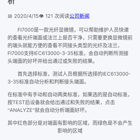
析
📅
2020/4/15
👁️
121
次阅读
公司新闻
FI7000
是一款光纤显微镜，可以帮助维护人员快速
的查看光纤端面或法兰上是否干净，只需要更换显微镜前
的端头就能方便的查看不同接头类型的光纤及法兰，
FI7000
IEC613000-3-35
支持
标准，会自动判断所测接
头端面的好坏并给出通过或失败的结果。
IEC613000-
首先选择标准，测试人员根据所选择的
3-35
标准自动分析和判断接头端面。
在标准中有手动和自动两类标准，如果选的是自动标准，
TEST
按
后设备就会给出通过和失败的结果，点击
ANALYZE
“
”就会自动分析端面好坏。
其中红色部分是对端面有影响的区域，而绿色是不会产生
影响的区域