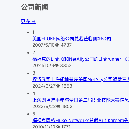
公司新闻
更多 →
1
美国FLUKE网络公司总裁莅临朗坤公司
2007/5/10
👁
4787
2
福禄克的LinkIQ和NetAlly公司的Linkrunner
2021/10/9
👁
3353
3
祝贺我司上海朗坤荣获美国NetAlly公司颁发三
2024/3/27
👁
1853
4
上海朗坤选手参与全国第二届职业技能大赛信息
2023/9/22
👁
1852
5
福禄克网络Fluke Networks总裁Arif Kare
2010/11/10
👁
1771