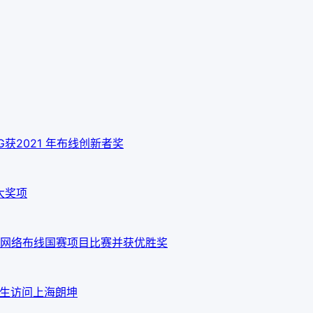
 10G获2021 年布线创新者奖
大奖项
网络布线国赛项目比赛并获优胜奖
em先生访问上海朗坤