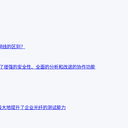
t7网线的区别？
：今天发布了增强的安全性、全面的分析和改进的协作功能
o OTDR 极大地提升了企业光纤的测试能力