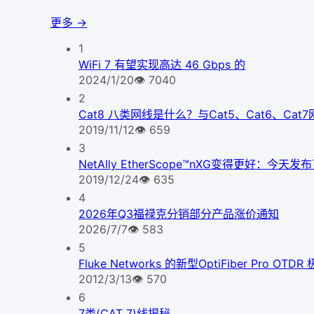
更多 →
1
WiFi 7 有望实现高达 46 Gbps 的
2024/1/20
👁
7040
2
Cat8 八类网线是什么？与Cat5、Cat6、Ca
2019/11/12
👁
659
3
NetAlly EtherScope™nXG变得更好
2019/12/24
👁
635
4
2026年Q3福禄克分销部分产品涨价通知
2026/7/7
👁
583
5
Fluke Networks 的新型OptiFiber Pr
2012/3/13
👁
570
6
7类(CAT 7)线揭秘