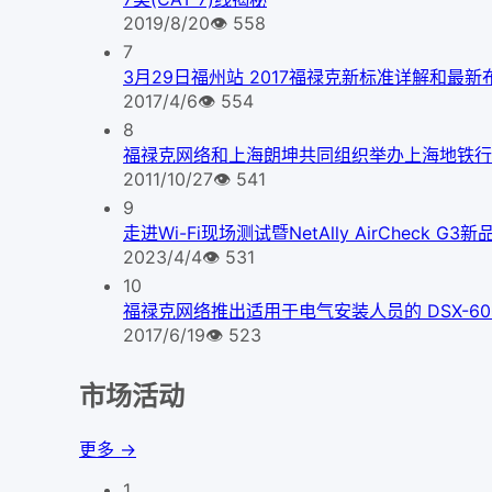
2019/8/20
👁
558
7
3月29日福州站 2017福禄克新标准详解和最
2017/4/6
👁
554
8
福禄克网络和上海朗坤共同组织举办上海地铁行
2011/10/27
👁
541
9
走进Wi-Fi现场测试暨NetAlly AirCheck 
2023/4/4
👁
531
10
福禄克网络推出适用于电气安装人员的 DSX-600 C
2017/6/19
👁
523
市场活动
更多 →
1