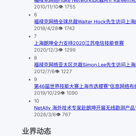
2010/11/10
👁
1755
6
福禄克网络全球总裁Walter Hock先生访问上
2018/4/28
👁
1742
7
上海朗坤全力支持2020江苏电信技能竞赛
2020/12/3
👁
1299
8
福禄克网络亚太区总裁Simon.Lee先生访问上
2012/7/6
👁
1227
9
第46届世界技能大赛上海市选拔赛“信息网络布
2019/10/29
👁
1090
10
NetAlly 海外技术专家赴朗坤开展无线勘测产
2026/3/6
👁
767
业界动态