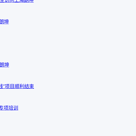
海朗坤
海朗坤
线”项目顺利结束
品专项培训