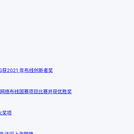
 10G获2021 年布线创新者奖
网络布线国赛项目比赛并获优胜奖
大奖项
em先生访问上海朗坤