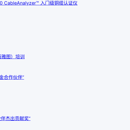
ableAnalyzer™ 入门级铜缆认证仪
西雅图）培训
白金合作伙伴”
作伙伴杰出贡献奖”