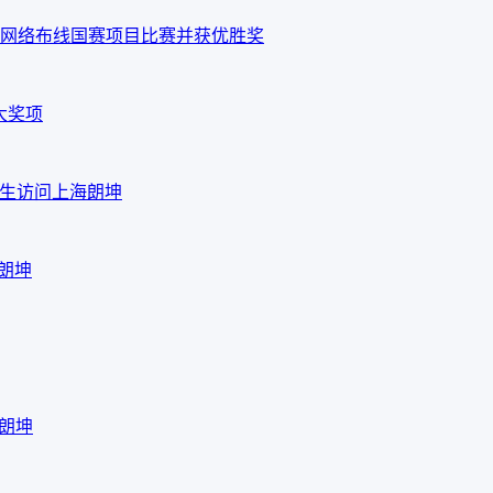
网络布线国赛项目比赛并获优胜奖
大奖项
em先生访问上海朗坤
海朗坤
海朗坤