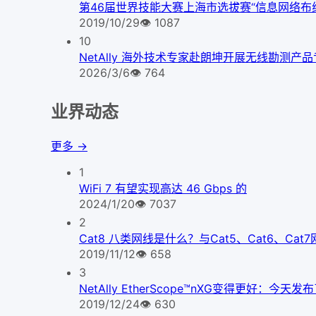
第46届世界技能大赛上海市选拔赛“信息网络布
2019/10/29
👁
1087
10
NetAlly 海外技术专家赴朗坤开展无线勘测产
2026/3/6
👁
764
业界动态
更多 →
1
WiFi 7 有望实现高达 46 Gbps 的
2024/1/20
👁
7037
2
Cat8 八类网线是什么？与Cat5、Cat6、Ca
2019/11/12
👁
658
3
NetAlly EtherScope™nXG变得更好
2019/12/24
👁
630