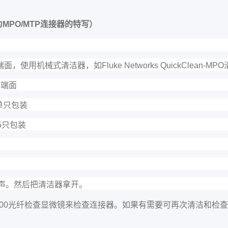
为
MPO/MTP
连接器的特写）
端面，使用机械式清洁器，如
Fluke Networks QuickClean-MPO
C
端面
单只包装
5
只包装
声。然后把清洁器拿开。
000
光纤检查显微镜来检查连接器。如果有需要可再次清洁和检查