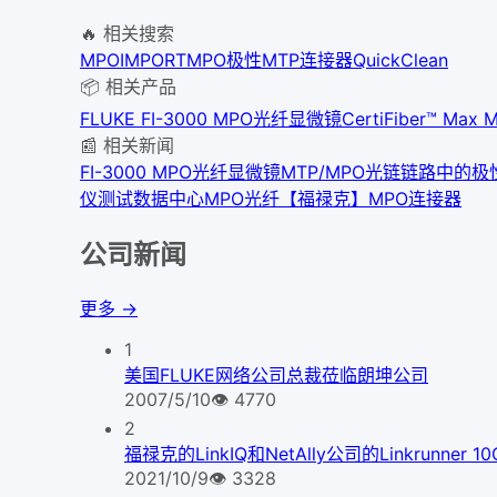
🔥 相关搜索
MPO
IMPORT
MPO极性
MTP连接器
QuickClean
📦 相关产品
FLUKE FI-3000 MPO光纤显微镜
CertiFiber™ M
📰 相关新闻
FI-3000 MPO光纤显微镜
MTP/MPO光链链路中的极
仪测试数据中心MPO光纤
【福禄克】MPO连接器
公司新闻
更多 →
1
美国FLUKE网络公司总裁莅临朗坤公司
2007/5/10
👁
4770
2
福禄克的LinkIQ和NetAlly公司的Linkrunner
2021/10/9
👁
3328