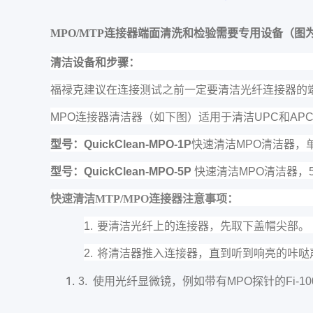
（
MPO/MTP
连接器端面清洗和检验需要专用设备
图
清洁设备和步骤：
福禄克建议在连接测试之前一定要清洁光纤连接器的
MPO
连接器清洁器（如下图）适用于清洁
UPC
和
AP
型号：
QuickClean
-MPO-1P
快速清洁
MPO
清洁器，
型号：
QuickClean
-MPO-5P
快速清洁
MPO
清洁器，
快速清洁MTP/MPO连接器注意事项：
要清洁光纤上的连接器，先取下盖帽尖部。
1.
将清洁器推入连接器，直到听到响亮的咔哒
2.
3.
使用光纤显微镜，例如带有
MPO
探针的
Fi-1