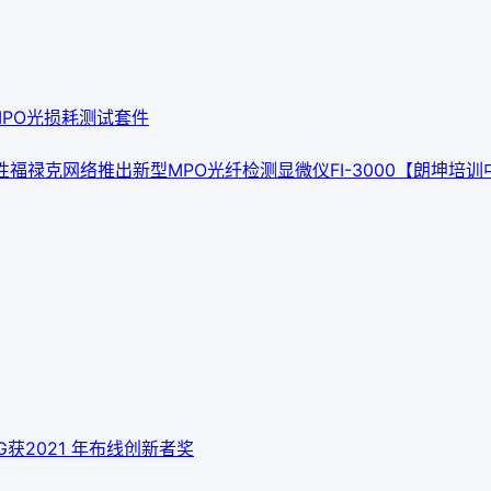
ax MPO光损耗测试套件
性
福禄克网络推出新型MPO光纤检测显微仪FI-3000
【朗坤培训中
 10G获2021 年布线创新者奖