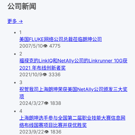
公司新闻
更多 →
1
美国FLUKE网络公司总裁莅临朗坤公司
2007/5/10
👁
4775
2
福禄克的LinkIQ和NetAlly公司的Linkrunner 10G获
2021 年布线创新者奖
2021/10/9
👁
3336
3
祝贺我司上海朗坤荣获美国NetAlly公司颁发三大奖
项
2024/3/27
👁
1838
4
上海朗坤选手参与全国第二届职业技能大赛信息网
络布线国赛项目比赛并获优胜奖
2023/9/22
👁
1836