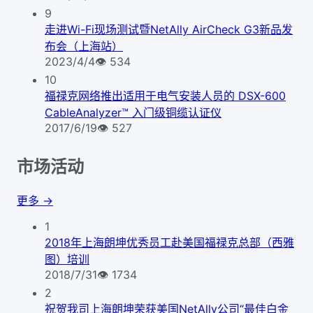
9
走进Wi-Fi现场测试暨NetAlly AirCheck G3新品发
布会（上海站）
2023/4/4
👁
534
10
福禄克网络推出适用于电气安装人员的 DSX-600
CableAnalyzer™ 入门级铜缆认证仪
2017/6/19
👁
527
市场活动
更多 →
1
2018年上海朗坤优秀员工赴美国福禄克总部（西雅
图）培训
2018/7/31
👁
1734
2
祝贺我司上海朗坤荣获美国NetAlly公司“最佳白金