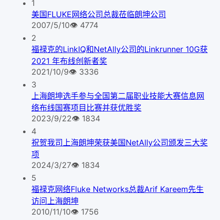
1
美国FLUKE网络公司总裁莅临朗坤公司
2007/5/10
👁
4774
2
福禄克的LinkIQ和NetAlly公司的Linkrunner 10G获
2021 年布线创新者奖
2021/10/9
👁
3336
3
上海朗坤选手参与全国第二届职业技能大赛信息网
络布线国赛项目比赛并获优胜奖
2023/9/22
👁
1834
4
祝贺我司上海朗坤荣获美国NetAlly公司颁发三大奖
项
2024/3/27
👁
1834
5
福禄克网络Fluke Networks总裁Arif Kareem先生
访问上海朗坤
2010/11/10
👁
1756