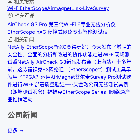
🔥 相关搜索
Wi-Fi
EtherScope
Airmagnet
Link-Live
Survey
📦 相关产品
AirCheck G3 Pro 第三代Wi-Fi 6专业无线分析仪
EtherScope nXG 便携式网络专业智能测试仪
📰 相关新闻
NetAlly EtherScope™nXG变得更好：今天发布了增强的
安全性、全面的分析和改进的协作功能
走进Wi-Fi现场测
试暨NetAlly AirCheck G3新品发布会（上海站）
十多年
前，这款福禄克ES网络通 （EtherScope™）测试工具早
就用了FPGA？
运用AirMagnet艾尔麦Survey Pro测试软
件进行Wi-Fi部署质量验证----某金融公司无线测试案例
【朗坤测试服务】
福禄克EtherScope Series II网络通产
品推销活动
公司新闻
更多 →