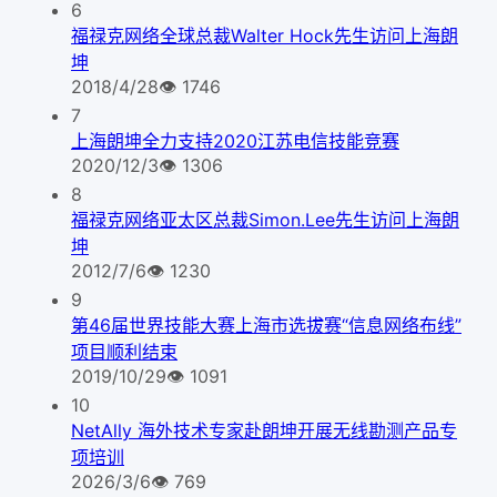
6
福禄克网络全球总裁Walter Hock先生访问上海朗
坤
2018/4/28
👁
1746
7
上海朗坤全力支持2020江苏电信技能竞赛
2020/12/3
👁
1306
8
福禄克网络亚太区总裁Simon.Lee先生访问上海朗
坤
2012/7/6
👁
1230
9
第46届世界技能大赛上海市选拔赛“信息网络布线”
项目顺利结束
2019/10/29
👁
1091
10
NetAlly 海外技术专家赴朗坤开展无线勘测产品专
项培训
2026/3/6
👁
769