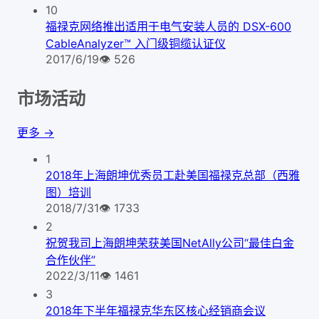
10
福禄克网络推出适用于电气安装人员的 DSX-600
CableAnalyzer™ 入门级铜缆认证仪
2017/6/19
👁
526
市场活动
更多 →
1
2018年上海朗坤优秀员工赴美国福禄克总部（西雅
图）培训
2018/7/31
👁
1733
2
祝贺我司上海朗坤荣获美国NetAlly公司“最佳白金
合作伙伴”
2022/3/11
👁
1461
3
2018年下半年福禄克华东区核心经销商会议