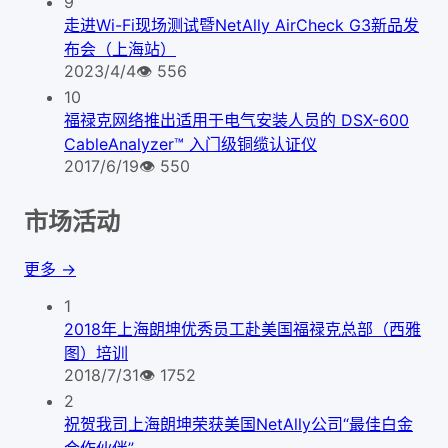
9
走进Wi-Fi现场测试暨NetAlly AirCheck G3新品发
布会（上海站）
2023/4/4
👁
556
10
福禄克网络推出适用于电气安装人员的 DSX-600
CableAnalyzer™ 入门级铜缆认证仪
2017/6/19
👁
550
市场活动
更多 →
1
2018年上海朗坤优秀员工赴美国福禄克总部（西雅
图）培训
2018/7/31
👁
1752
2
祝贺我司上海朗坤荣获美国NetAlly公司“最佳白金