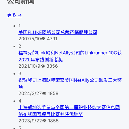
公司新闻
更多 →
1
美国FLUKE网络公司总裁莅临朗坤公司
2007/5/10
👁
4791
2
福禄克的LinkIQ和NetAlly公司的Linkrunner 10G获
2021 年布线创新者奖
2021/10/9
👁
3356
3
祝贺我司上海朗坤荣获美国NetAlly公司颁发三大奖
项
2024/3/27
👁
1858
4
上海朗坤选手参与全国第二届职业技能大赛信息网
络布线国赛项目比赛并获优胜奖
2023/9/22
👁
1855
5