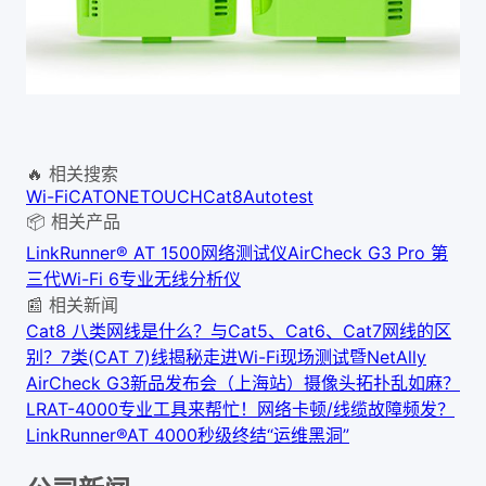
🔥 相关搜索
Wi-Fi
CAT
ONETOUCH
Cat8
Autotest
📦 相关产品
LinkRunner® AT 1500网络测试仪
AirCheck G3 Pro 第
三代Wi-Fi 6专业无线分析仪
📰 相关新闻
Cat8 八类网线是什么？与Cat5、Cat6、Cat7网线的区
别？
7类(CAT 7)线揭秘
走进Wi-Fi现场测试暨NetAlly
AirCheck G3新品发布会（上海站）
摄像头拓扑乱如麻？
LRAT-4000专业工具来帮忙！
网络卡顿/线缆故障频发？
LinkRunner®AT 4000秒级终结“运维黑洞”