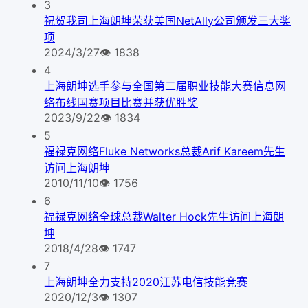
3
祝贺我司上海朗坤荣获美国NetAlly公司颁发三大奖
项
2024/3/27
👁
1838
4
上海朗坤选手参与全国第二届职业技能大赛信息网
络布线国赛项目比赛并获优胜奖
2023/9/22
👁
1834
5
福禄克网络Fluke Networks总裁Arif Kareem先生
访问上海朗坤
2010/11/10
👁
1756
6
福禄克网络全球总裁Walter Hock先生访问上海朗
坤
2018/4/28
👁
1747
7
上海朗坤全力支持2020江苏电信技能竞赛
2020/12/3
👁
1307