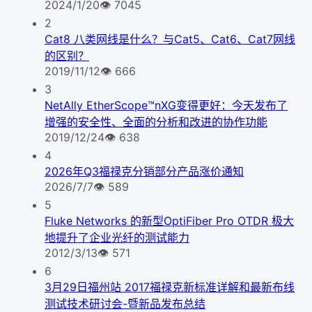
2024/1/20
👁
7045
2
Cat8 八类网线是什么？与Cat5、Cat6、Cat7网线
的区别？
2019/11/12
👁
666
3
NetAlly EtherScope™nXG变得更好：今天发布了
增强的安全性、全面的分析和改进的协作功能
2019/12/24
👁
638
4
2026年Q3福禄克分销部分产品涨价通知
2026/7/7
👁
589
5
Fluke Networks 的新型OptiFiber Pro OTDR 极大
地提升了企业光纤的测试能力
2012/3/13
👁
571
6
3月29日福州站 2017福禄克新标准详解和最新布线
测试技术研讨会-暨新品发布总结