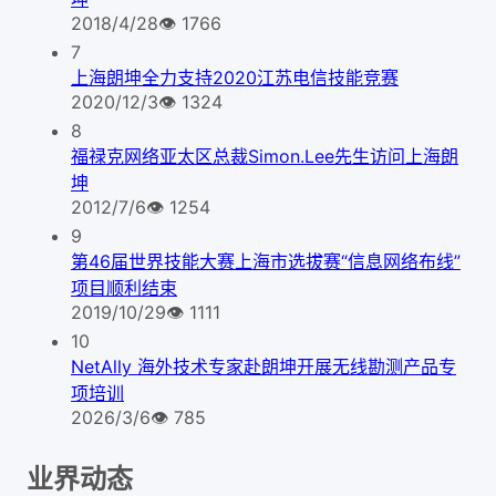
2018/4/28
👁
1766
7
上海朗坤全力支持2020江苏电信技能竞赛
2020/12/3
👁
1324
8
福禄克网络亚太区总裁Simon.Lee先生访问上海朗
坤
2012/7/6
👁
1254
9
第46届世界技能大赛上海市选拔赛“信息网络布线”
项目顺利结束
2019/10/29
👁
1111
10
NetAlly 海外技术专家赴朗坤开展无线勘测产品专
项培训
2026/3/6
👁
785
业界动态