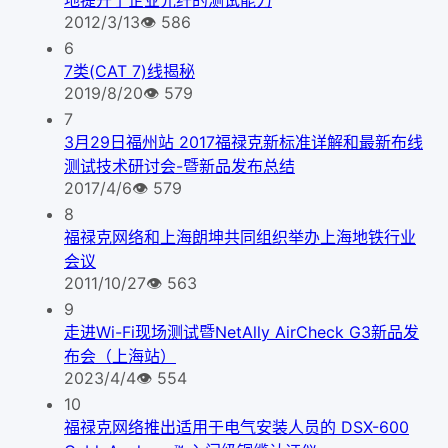
地提升了企业光纤的测试能力
2012/3/13
👁
586
6
7类(CAT 7)线揭秘
2019/8/20
👁
579
7
3月29日福州站 2017福禄克新标准详解和最新布线
测试技术研讨会-暨新品发布总结
2017/4/6
👁
579
8
福禄克网络和上海朗坤共同组织举办上海地铁行业
会议
2011/10/27
👁
563
9
走进Wi-Fi现场测试暨NetAlly AirCheck G3新品发
布会（上海站）
2023/4/4
👁
554
10
福禄克网络推出适用于电气安装人员的 DSX-600