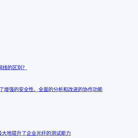
t7网线的区别？
：今天发布了增强的安全性、全面的分析和改进的协作功能
o OTDR 极大地提升了企业光纤的测试能力