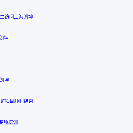
em先生访问上海朗坤
海朗坤
海朗坤
线”项目顺利结束
品专项培训