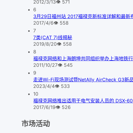
2012/3/13
👁
571
6
3月29日福州站 2017福禄克新标准详解和最
2017/4/6
👁
558
7
7类(CAT 7)线揭秘
2019/8/20
👁
558
8
福禄克网络和上海朗坤共同组织举办上海地铁行
2011/10/27
👁
545
9
走进Wi-Fi现场测试暨NetAlly AirCheck 
2023/4/4
👁
533
10
福禄克网络推出适用于电气安装人员的 DSX-600 C
2017/6/19
👁
526
市场活动