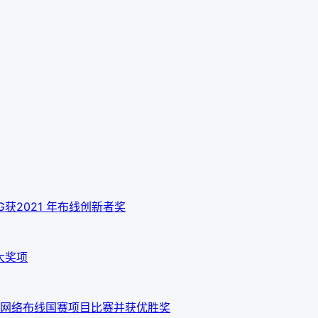
 10G获2021 年布线创新者奖
大奖项
网络布线国赛项目比赛并获优胜奖