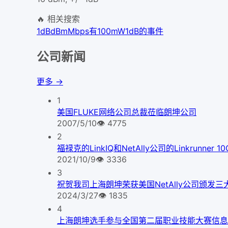
🔥 相关搜索
1dB
dBm
Mbps
有100mW
1dB的事件
公司新闻
更多 →
1
美国FLUKE网络公司总裁莅临朗坤公司
2007/5/10
👁
4775
2
福禄克的LinkIQ和NetAlly公司的Linkrunner
2021/10/9
👁
3336
3
祝贺我司上海朗坤荣获美国NetAlly公司颁发三
2024/3/27
👁
1835
4
上海朗坤选手参与全国第二届职业技能大赛信息