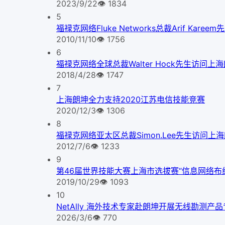
2023/9/22
👁
1834
5
福禄克网络Fluke Networks总裁Arif Kare
2010/11/10
👁
1756
6
福禄克网络全球总裁Walter Hock先生访问上
2018/4/28
👁
1747
7
上海朗坤全力支持2020江苏电信技能竞赛
2020/12/3
👁
1306
8
福禄克网络亚太区总裁Simon.Lee先生访问上
2012/7/6
👁
1233
9
第46届世界技能大赛上海市选拔赛“信息网络布
2019/10/29
👁
1093
10
NetAlly 海外技术专家赴朗坤开展无线勘测产
2026/3/6
👁
770