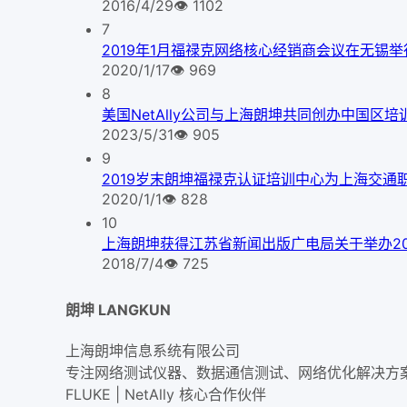
2016/4/29
👁
1102
7
2019年1月福禄克网络核心经销商会议在无锡举
2020/1/17
👁
969
8
美国NetAlly公司与上海朗坤共同创办中国区培
2023/5/31
👁
905
9
2019岁末朗坤福禄克认证培训中心为上海交通
2020/1/1
👁
828
10
上海朗坤获得江苏省新闻出版广电局关于举办2
2018/7/4
👁
725
朗坤 LANGKUN
上海朗坤信息系统有限公司
专注网络测试仪器、数据通信测试、网络优化解决方
FLUKE | NetAlly
核心合作伙伴