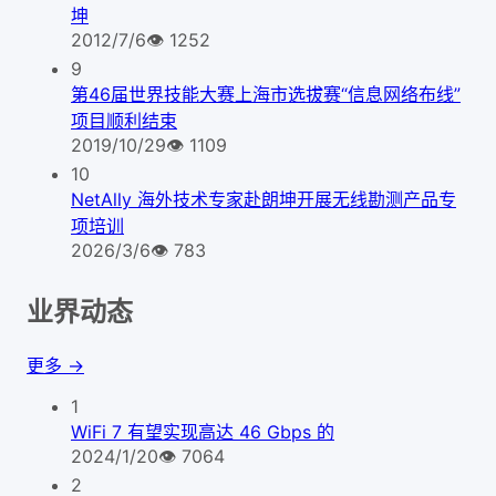
坤
2012/7/6
👁
1252
9
第46届世界技能大赛上海市选拔赛“信息网络布线”
项目顺利结束
2019/10/29
👁
1109
10
NetAlly 海外技术专家赴朗坤开展无线勘测产品专
项培训
2026/3/6
👁
783
业界动态
更多 →
1
WiFi 7 有望实现高达 46 Gbps 的
2024/1/20
👁
7064
2