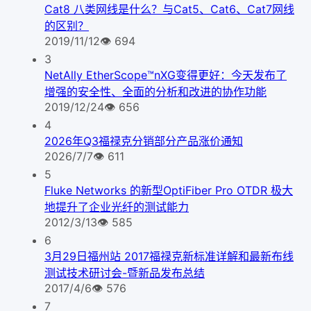
Cat8 八类网线是什么？与Cat5、Cat6、Cat7网线
的区别？
2019/11/12
👁
694
3
NetAlly EtherScope™nXG变得更好：今天发布了
增强的安全性、全面的分析和改进的协作功能
2019/12/24
👁
656
4
2026年Q3福禄克分销部分产品涨价通知
2026/7/7
👁
611
5
Fluke Networks 的新型OptiFiber Pro OTDR 极大
地提升了企业光纤的测试能力
2012/3/13
👁
585
6
3月29日福州站 2017福禄克新标准详解和最新布线
测试技术研讨会-暨新品发布总结
2017/4/6
👁
576
7