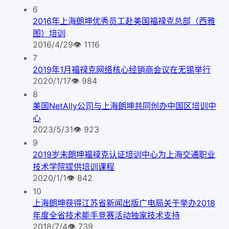
6
2016年上海朗坤优秀员工赴美国福禄克总部（西雅
图）培训
2016/4/29
👁
1116
7
2019年1月福禄克网络核心经销商会议在无锡举行
2020/1/17
👁
984
8
美国NetAlly公司与上海朗坤共同创办中国区培训中
心
2023/5/31
👁
923
9
2019岁末朗坤福禄克认证培训中心为上海交通职业
技术学院提供培训课程
2020/1/1
👁
842
10
上海朗坤获得江苏省新闻出版广电局关于举办2018
年度全省技术能手竞赛活动独家技术支持
2018/7/4
👁
739