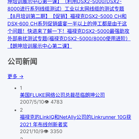
坤培训展示中心第一课】
（利用DSX2-5000/DSX2-
8000进行系列线缆测试）工业以太网线缆的测试专题
【8月培训第二期】
【促销】福禄克DSX2-5000 CH和
DSX-600 CH系列促销盛宴
一半以上的停工都是由于这
个问题！快进来了解一下！福禄克DSX2-5000最强助攻
外部串扰测试专题(福禄克DSX2-5000/8000使用进阶）
【朗坤培训展示中心第二课】
公司新闻
更多 →
1
美国FLUKE网络公司总裁莅临朗坤公司
2007/5/10
👁
4783
2
福禄克的LinkIQ和NetAlly公司的Linkrunner 10G获
2021 年布线创新者奖
2021/10/9
👁
3350