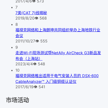
2017/4/6
👁
573
7
7类(CAT 7)线揭秘
2019/8/20
👁
568
8
福禄克网络和上海朗坤共同组织举办上海地铁行业
会议
2011/10/27
👁
555
9
走进Wi-Fi现场测试暨NetAlly AirCheck G3新品发
布会（上海站）
2023/4/4
👁
548
10
福禄克网络推出适用于电气安装人员的 DSX-600
CableAnalyzer™ 入门级铜缆认证仪
2017/6/19
👁
541
市场活动