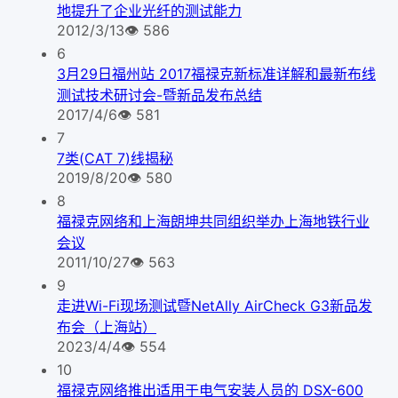
地提升了企业光纤的测试能力
2012/3/13
👁
586
6
3月29日福州站 2017福禄克新标准详解和最新布线
测试技术研讨会-暨新品发布总结
2017/4/6
👁
581
7
7类(CAT 7)线揭秘
2019/8/20
👁
580
8
福禄克网络和上海朗坤共同组织举办上海地铁行业
会议
2011/10/27
👁
563
9
走进Wi-Fi现场测试暨NetAlly AirCheck G3新品发
布会（上海站）
2023/4/4
👁
554
10
福禄克网络推出适用于电气安装人员的 DSX-600