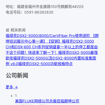
地址：福建省福州市金康路150号麒麟苑4#205
电话号码：0591-86392830
📰 相关新闻
福禄克DSX2-5000/8000/CertiFiber Pro使用进阶 【朗
坤培训展示中心第一课】
【促销】福禄克DSX2-5000
CH和DSX-600 CH系列促销盛宴
一半以上的停工都是由
于这个问题！快进来了解一下！福禄克DSX2-5000最强
助攻
福禄克DSX2-5000以及DSX2-8000内置标准集图
例 v6.0
福禄克DSX2-5000功能规格特点
公司新闻
更多 →
1
美国FLUKE网络公司总裁莅临朗坤公司