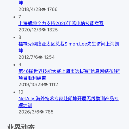
坤
2018/4/28
👁
1766
7
上海朗坤全力支持2020江苏电信技能竞赛
2020/12/3
👁
1325
8
福禄克网络亚太区总裁Simon.Lee先生访问上海朗
坤
2012/7/6
👁
1254
9
第46届世界技能大赛上海市选拔赛“信息网络布线”
项目顺利结束
2019/10/29
👁
1112
10
NetAlly 海外技术专家赴朗坤开展无线勘测产品专
项培训
2026/3/6
👁
785
业界动态