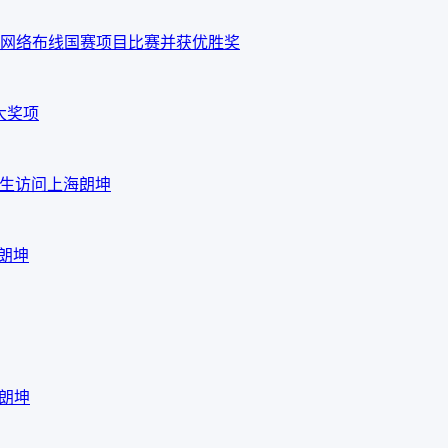
网络布线国赛项目比赛并获优胜奖
大奖项
em先生访问上海朗坤
海朗坤
海朗坤