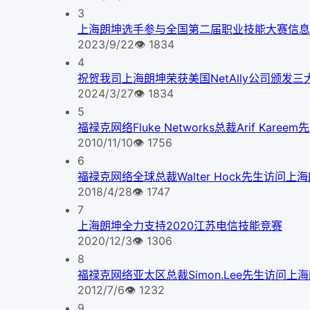
3
上海朗坤选手参与全国第二届职业技能大赛信息
2023/9/22
👁
1834
4
祝贺我司上海朗坤荣获美国NetAlly公司颁发三
2024/3/27
👁
1834
5
福禄克网络Fluke Networks总裁Arif Kare
2010/11/10
👁
1756
6
福禄克网络全球总裁Walter Hock先生访问上
2018/4/28
👁
1747
7
上海朗坤全力支持2020江苏电信技能竞赛
2020/12/3
👁
1306
8
福禄克网络亚太区总裁Simon.Lee先生访问上
2012/7/6
👁
1232
9