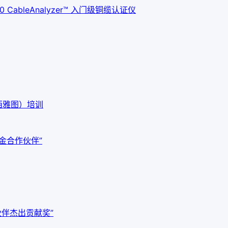
ableAnalyzer™ 入门级铜缆认证仪
西雅图）培训
白金合作伙伴”
作伙伴杰出贡献奖”