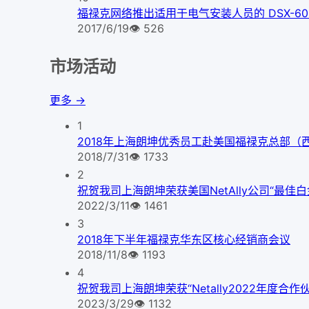
福禄克网络推出适用于电气安装人员的 DSX-600 C
2017/6/19
👁
526
市场活动
更多 →
1
2018年上海朗坤优秀员工赴美国福禄克总部（
2018/7/31
👁
1733
2
祝贺我司上海朗坤荣获美国NetAlly公司“最佳
2022/3/11
👁
1461
3
2018年下半年福禄克华东区核心经销商会议
2018/11/8
👁
1193
4
祝贺我司上海朗坤荣获“Netally2022年度合
2023/3/29
👁
1132