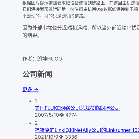
根据图片提示按照要求把设备连接到链路上，在这里主机连
它们连接起来进行同步，然后把主机用
数据线连接到电脑
USB
不去动的，换的只是副机的链路。
因为外部串扰也分近端和远端，所以当外部近端串扰
的结果。
作者：朗坤HUGO
公司新闻
更多 →
1
美国FLUKE网络公司总裁莅临朗坤公司
2007/5/10
👁
4774
2
福禄克的LinkIQ和NetAlly公司的Linkrunner
2021/10/9
👁
3336