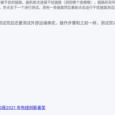
接被干扰的链路，副机依次连接干扰链路（测到哪个连哪根），链路的另
，并点击下一个进行测试，测完一条链路然后重新点击运行干扰链路测试
测试完后还要测试外部远端串扰，操作步骤和之前一样，测试完
 10G获2021 年布线创新者奖