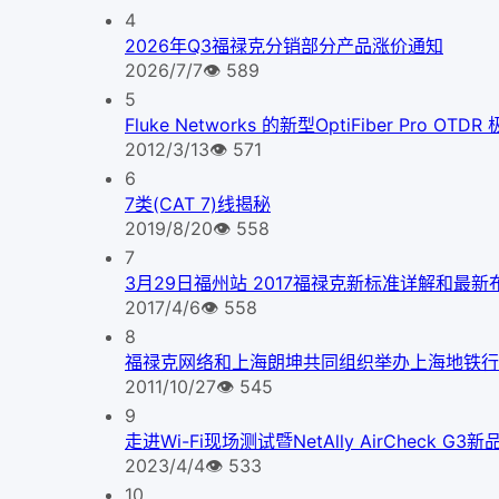
4
2026年Q3福禄克分销部分产品涨价通知
2026/7/7
👁
589
5
Fluke Networks 的新型OptiFiber Pr
2012/3/13
👁
571
6
7类(CAT 7)线揭秘
2019/8/20
👁
558
7
3月29日福州站 2017福禄克新标准详解和最
2017/4/6
👁
558
8
福禄克网络和上海朗坤共同组织举办上海地铁行
2011/10/27
👁
545
9
走进Wi-Fi现场测试暨NetAlly AirCheck 
2023/4/4
👁
533
10