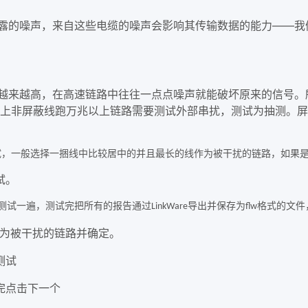
的噪声，来自这些电缆的噪声会影响其传输数据的能力——我
在高速链路中往往一点点噪声就能破坏原来的信号。所以在ISO/IEC
级以上非屏蔽线跑万兆以上链路需要测试外部串扰，测试为抽测。
试，一般选择一捆线中比较居中的并且最长的线作为被干扰的链路，如果
试。
测试一遍，测试完把所有的报告通过
导出并保存为
格式的文件
LinkWare
flw
为被干扰的链路并确定。
测试
完点击下一个