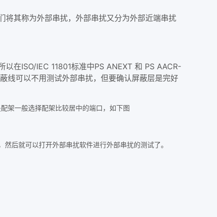
们将其称为外部串扰，外部串扰又分为外部近端串扰
 11801标准中PS ANEXT 和 PS AACR-
屏蔽线可以不用测试外部串扰，但要确认屏蔽层是完好
是配架一般选择配架比较居中的端口，如下图
，然后就可以打开外部串扰软件
进行外部串扰的测试了。