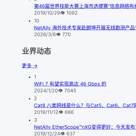
第46届世界技能大赛上海市选拔赛“信息网络布
2019/10/29
👁
1092
10
NetAlly 海外技术专家赴朗坤开展无线勘测产
2026/3/6
👁
770
业界动态
更多 →
1
WiFi 7 有望实现高达 46 Gbps 的
2024/1/20
👁
7045
2
Cat8 八类网线是什么？与Cat5、Cat6、Ca
2019/11/12
👁
666
3
NetAlly EtherScope™nXG变得更好
2019/12/24
👁
637