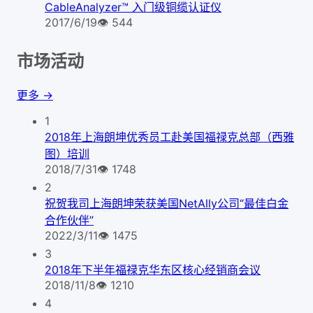
CableAnalyzer™ 入门级铜缆认证仪
2017/6/19
👁
544
市场活动
更多 →
1
2018年上海朗坤优秀员工赴美国福禄克总部（西雅
图）培训
2018/7/31
👁
1748
2
祝贺我司上海朗坤荣获美国NetAlly公司“最佳白金
合作伙伴”
2022/3/11
👁
1475
3
2018年下半年福禄克华东区核心经销商会议
2018/11/8
👁
1210
4