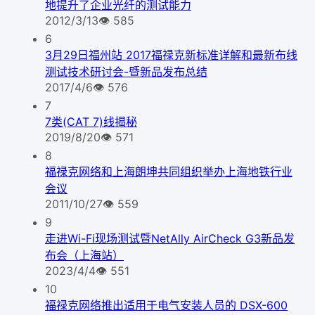
地提升了企业光纤的测试能力
2012/3/13
👁
585
6
3月29日福州站 2017福禄克新标准详解和最新布线
测试技术研讨会-暨新品发布总结
2017/4/6
👁
576
7
7类(CAT 7)线揭秘
2019/8/20
👁
571
8
福禄克网络和上海朗坤共同组织举办上海地铁行业
会议
2011/10/27
👁
559
9
走进Wi-Fi现场测试暨NetAlly AirCheck G3新品发
布会（上海站）
2023/4/4
👁
551
10
福禄克网络推出适用于电气安装人员的 DSX-600