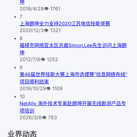
坤
2018/4/28
👁
1761
7
上海朗坤全力支持2020江苏电信技能竞赛
2020/12/3
👁
1321
8
福禄克网络亚太区总裁Simon.Lee先生访问上海朗
坤
2012/7/6
👁
1252
9
第46届世界技能大赛上海市选拔赛“信息网络布线”
项目顺利结束
2019/10/29
👁
1109
10
NetAlly 海外技术专家赴朗坤开展无线勘测产品专
项培训
2026/3/6
👁
783
业界动态