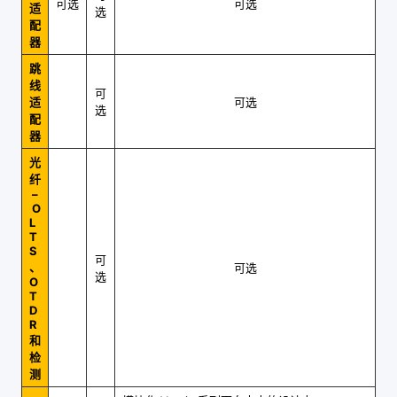
可选
可选
适
选
配
器
跳
线
可
适
可选
选
配
器
光
纤
–
O
L
T
S
可
、
可选
选
O
T
D
R
和
检
测