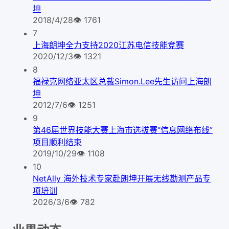
坤
2018/4/28
👁
1761
7
上海朗坤全力支持2020江苏电信技能竞赛
2020/12/3
👁
1321
8
福禄克网络亚太区总裁Simon.Lee先生访问上海朗
坤
2012/7/6
👁
1251
9
第46届世界技能大赛上海市选拔赛“信息网络布线”
项目顺利结束
2019/10/29
👁
1108
10
NetAlly 海外技术专家赴朗坤开展无线勘测产品专
项培训
2026/3/6
👁
782