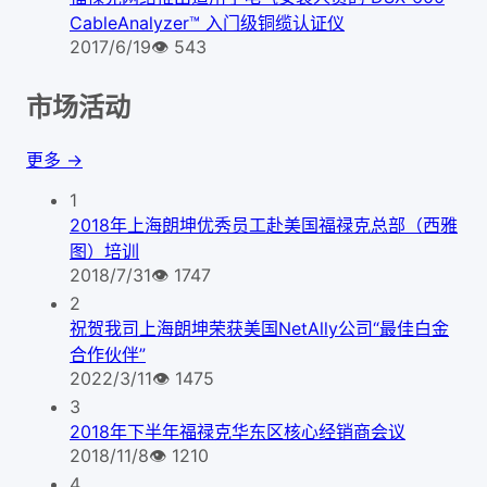
CableAnalyzer™ 入门级铜缆认证仪
2017/6/19
👁
543
市场活动
更多 →
1
2018年上海朗坤优秀员工赴美国福禄克总部（西雅
图）培训
2018/7/31
👁
1747
2
祝贺我司上海朗坤荣获美国NetAlly公司“最佳白金
合作伙伴”
2022/3/11
👁
1475
3
2018年下半年福禄克华东区核心经销商会议
2018/11/8
👁
1210
4