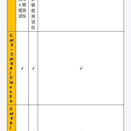
铜
A
铜
缆测
缆
试仪
测
试
仪
C
at
3
–
C
at
6
A
√
√
√
/
C
la
s
s
E
A
C
at
6
A
/