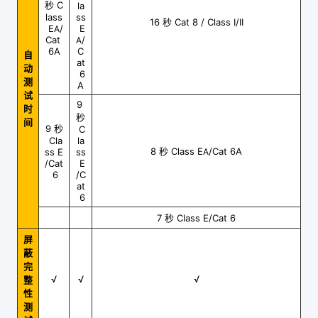
C
秒
la
lass
ss
16
Cat 8 / Class I/II
秒
E
/
E
A
Cat
/
A
6A
C
自
at
动
6
测
A
试
9
时
秒
间
9
秒
C
Cla
la
8
Class E
/Cat 6A
ss E
ss
秒
A
/Cat
E
6
/C
at
6
7
Class E/Cat 6
秒
屏
蔽
完
√
√
√
整
性
测