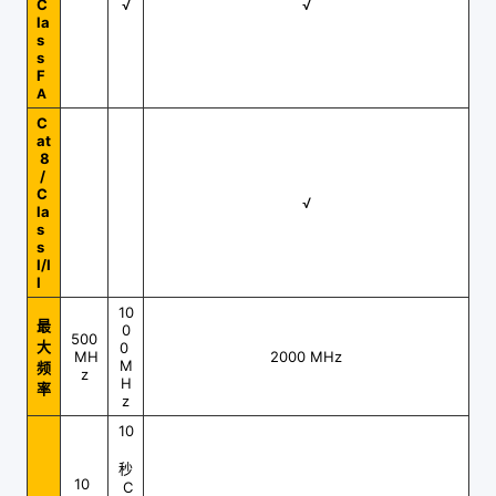
C
√
√
la
s
s
F
A
C
at
8
/
C
√
la
s
s
I/I
I
10
最
0
500
大
0
MH
2000 MHz
M
频
z
H
率
z
10
秒
10
C