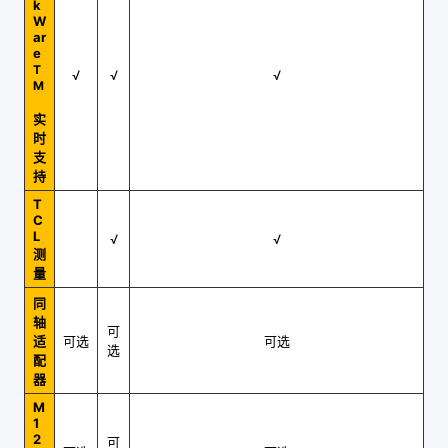
k
W
ar
e
T
√
√
√
M
实
时
支
持
T
C
L
√
√
测
量
同
轴
可
适
可选
可选
选
配
器
M
1
2
可