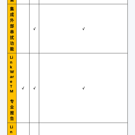
集
成
外
部
√
√
串
扰
功
能
Li
n
k
W
ar
e
T
√
√
√
M
专
业
报
告
Li
n