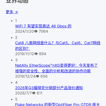
业界动态
更多 →
1
WiFi 7 有望实现高达 46 Gbps 的
2024/1/20
👁
7064
2
Cat8 八类网线是什么？与Cat5、Cat6、Cat7网线
的区别？
2019/11/12
👁
694
3
NetAlly EtherScope™nXG变得更好：今天发布了
增强的安全性、全面的分析和改进的协作功能
2019/12/24
👁
656
4
2026年Q3福禄克分销部分产品涨价通知
2026/7/7
👁
611
5
Fluke Networks 的新型OptiFiber Pro OTDR 极大