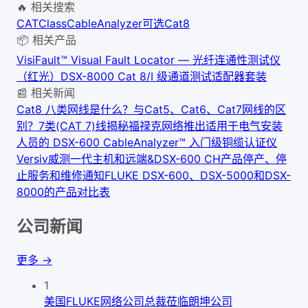
🔥 相关搜索
CAT
Class
CableAnalyzer
可选
Cat8
📦 相关产品
VisiFault™ Visual Fault Locator — 光纤连通性测试仪
（红光）
DSX-8000 Cat 8/I 级通道测试适配器套装
📰 相关新闻
Cat8 八类网线是什么？与Cat5、Cat6、Cat7网线的区
别？
7类(CAT 7)线揭秘
福禄克网络推出适用于电气安装
人员的 DSX-600 CableAnalyzer™ 入门级铜缆认证仪
Versiv威测一代主机和远端&DSX-600 CH产品停产、停
止服务和维修通知
FLUKE DSX-600、DSX-5000和DSX-
8000的产品对比表
公司新闻
更多 →
1
美国FLUKE网络公司总裁莅临朗坤公司