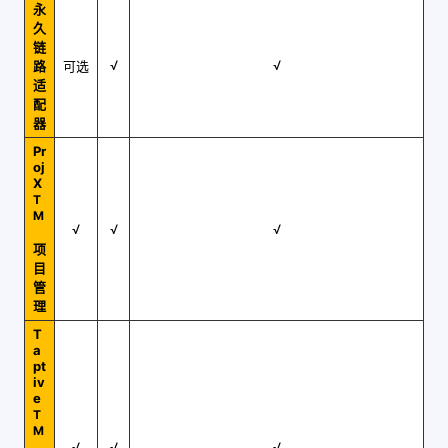
永
久
链
√
√
路
可选
适
配
器
Pr
oj
X
T
M
√
√
√
项
目
管
理
T
a
pt
iv
e
T
M
√
√
√