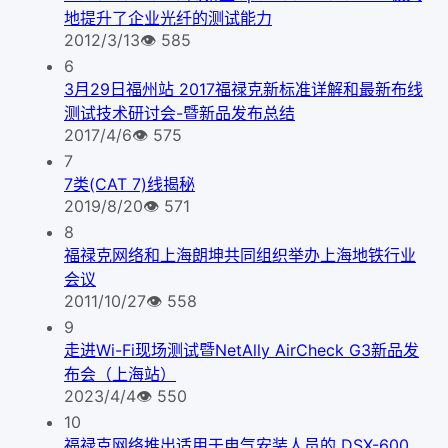
地提升了企业光纤的测试能力
2012/3/13
👁
585
6
3月29日福州站 2017福禄克新标准详解和最新布线
测试技术研讨会-暨新品发布总结
2017/4/6
👁
575
7
7类(CAT 7)线揭秘
2019/8/20
👁
571
8
福禄克网络和上海朗坤共同组织举办上海地铁行业
会议
2011/10/27
👁
558
9
走进Wi-Fi现场测试暨NetAlly AirCheck G3新品发
布会（上海站）
2023/4/4
👁
550
10
福禄克网络推出适用于电气安装人员的 DSX-600