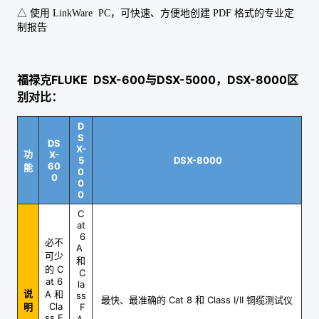
△ 使用 LinkWare PC，可快速、方便地创建 PDF 格式的专业定
制报告
福禄克FLUKE DSX-600与DSX-5000，DSX-8000区
别对比：
D
S
DS
X-
功
X-
5
DSX-8000
60
能
0
0
0
0
C
at
6
必不
A
可少
和
的 C
C
at 6
la
说
A 和
ss
最快、最准确的 Cat 8 和 Class I/II 铜缆测试仪
Cla
明
F
ss E
A