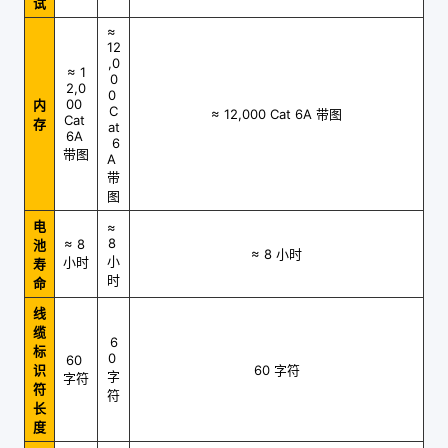
试
≈
12
,0
≈ 1
0
2,0
0
00
内
C
≈ 12,000 Cat 6A
带图
Cat
存
at
6A
6
带图
A
带
图
电
≈
8
≈ 8
池
≈ 8
小时
小
小时
寿
时
命
线
缆
6
标
0
60
识
60
字符
字
字符
符
符
长
度