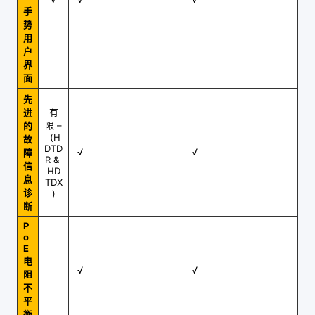
手
势
用
户
界
面
先
有
进
限 –
的
(H
故
DTD
√
√
障
R &
信
HD
息
TDX
诊
)
断
P
o
E
电
√
√
阻
不
平
衡