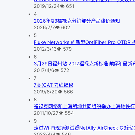
2019/12/24
👁
651
4
2026年Q3福禄克分销部分产品涨价通知
2026/7/7
👁
602
5
Fluke Networks 的新型OptiFiber Pr
2012/3/13
👁
579
6
3月29日福州站 2017福禄克新标准详解和最
2017/4/6
👁
572
7
7类(CAT 7)线揭秘
2019/8/20
👁
566
8
福禄克网络和上海朗坤共同组织举办上海地铁行
2011/10/27
👁
554
9
走进Wi-Fi现场测试暨NetAlly AirCheck 
2023/4/4
👁
546