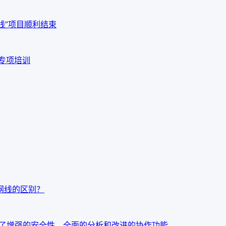
线”项目顺利结束
品专项培训
t7网线的区别？
：今天发布了增强的安全性、全面的分析和改进的协作功能