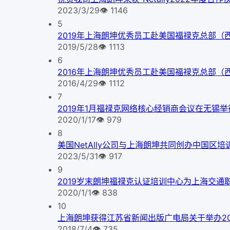
2023/3/29
👁
1146
5
2019年上海朗坤优秀员工赴美国福禄克总部（
2019/5/28
👁
1113
6
2016年上海朗坤优秀员工赴美国福禄克总部（
2016/4/29
👁
1112
7
2019年1月福禄克网络核心经销商会议在无锡举
2020/1/17
👁
979
8
美国NetAlly公司与上海朗坤共同创办中国区培
2023/5/31
👁
917
9
2019岁末朗坤福禄克认证培训中心为上海交通
2020/1/1
👁
838
10
上海朗坤获得江苏省新闻出版广电局关于举办2
2018/7/4
👁
735