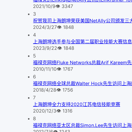
2021/10/9
👁
3347
3
祝贺我司上海朗坤荣获美国NetAlly公司颁发三
2024/3/27
👁
1848
4
上海朗坤选手参与全国第二届职业技能大赛信息
2023/9/22
👁
1848
5
福禄克网络Fluke Networks总裁Arif Kare
2010/11/10
👁
1767
6
福禄克网络全球总裁Walter Hock先生访问上
2018/4/28
👁
1756
7
上海朗坤全力支持2020江苏电信技能竞赛
2020/12/3
👁
1316
8
福禄克网络亚太区总裁Simon.Lee先生访问上
2012/7/6
👁
1243