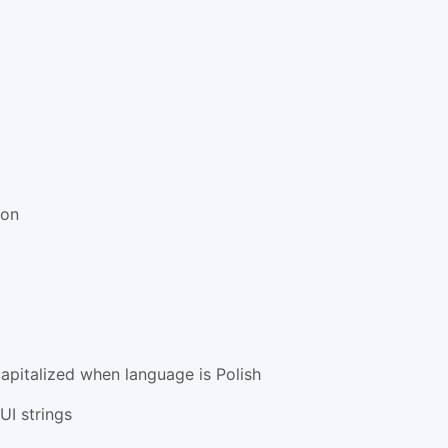
ion
capitalized when language is Polish
UI strings