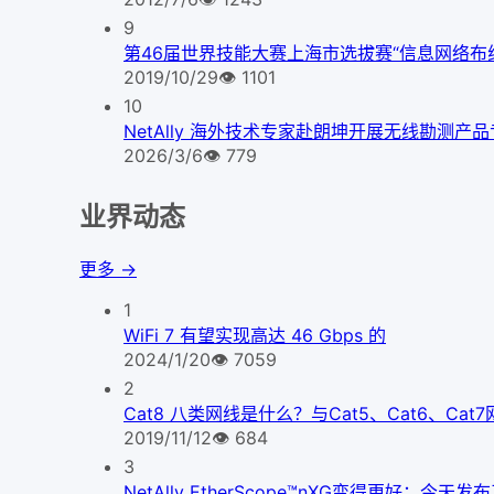
9
第46届世界技能大赛上海市选拔赛“信息网络布
2019/10/29
👁
1101
10
NetAlly 海外技术专家赴朗坤开展无线勘测产
2026/3/6
👁
779
业界动态
更多 →
1
WiFi 7 有望实现高达 46 Gbps 的
2024/1/20
👁
7059
2
Cat8 八类网线是什么？与Cat5、Cat6、Ca
2019/11/12
👁
684
3
NetAlly EtherScope™nXG变得更好