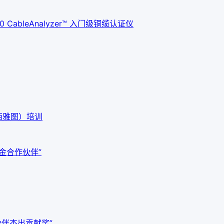
ableAnalyzer™ 入门级铜缆认证仪
西雅图）培训
白金合作伙伴”
作伙伴杰出贡献奖”