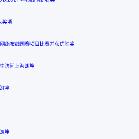
大奖项
网络布线国赛项目比赛并获优胜奖
em先生访问上海朗坤
海朗坤
海朗坤