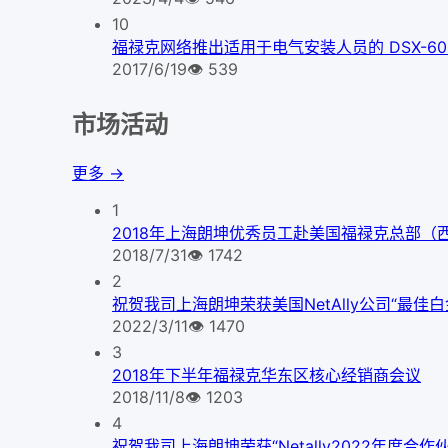
10
福禄克网络推出适用于电气安装人员的 DSX-600 C
2017/6/19
👁
539
市场活动
更多 →
1
2018年上海朗坤优秀员工赴美国福禄克总部（
2018/7/31
👁
1742
2
祝贺我司上海朗坤荣获美国NetAlly公司“最佳
2022/3/11
👁
1470
3
2018年下半年福禄克华东区核心经销商会议
2018/11/8
👁
1203
4
祝贺我司上海朗坤荣获“Netally2022年度合