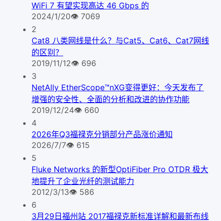
WiFi 7 有望实现高达 46 Gbps 的
2024/1/20
👁
7069
2
Cat8 八类网线是什么？与Cat5、Cat6、Cat7网线
的区别？
2019/11/12
👁
696
3
NetAlly EtherScope™nXG变得更好：今天发布了
增强的安全性、全面的分析和改进的协作功能
2019/12/24
👁
660
4
2026年Q3福禄克分销部分产品涨价通知
2026/7/7
👁
615
5
Fluke Networks 的新型OptiFiber Pro OTDR 极大
地提升了企业光纤的测试能力
2012/3/13
👁
586
6
3月29日福州站 2017福禄克新标准详解和最新布线