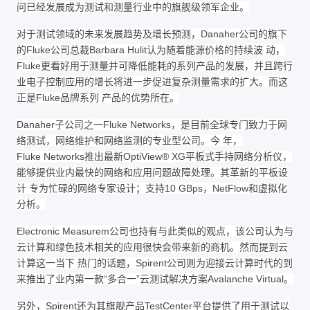
问已经发展成为测试和测量行业中的旗舰级领军企业。
对于测试领域的未来发展趋势及增长预测，Danaher公司的旗下
的Fluke公司总裁Barbara Hulit认为随着能源价格的持续波 动，
Fluke更看好用于测量并可降低能耗的系列产品的发展，并且跨行
业电子控制应用的增长将进一步促进复杂测量需求的扩大。而这
正是Fluke品牌系列 产品的优势所在。
Danaher子公司之一Fluke Networks，是目前全球专门致力于网
络测试，网络维护和网络监测的专业型公司。今 年，
Fluke Networks推出最新OptiView® XG平板式手持网络分析仪，
能够提供业内最快的网络和应用问题故障处理。其革新的平板设
计 专为忙碌的网络专家设计；支持10 GBps，NetFlow和虚拟化
分析。
Electronic Measurem公司也持有与此类似的观点，该公司认为与
云计算和绿色技术相关的应用很快会带来新的商机。然而提到云
计算这一当下 热门的话题，Spirent公司则为迎接云计算时代的到
来推出了业内第一款“多合一”云测试解决方案Avalanche Virtual。
另外，Spirent还为其旗舰产品TestCenter平台提供了用于测试以