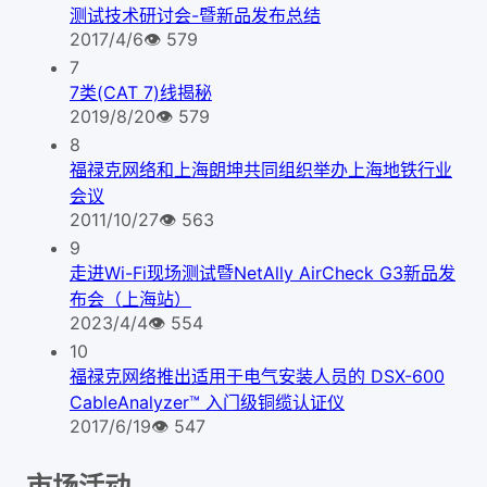
测试技术研讨会-暨新品发布总结
2017/4/6
👁
579
7
7类(CAT 7)线揭秘
2019/8/20
👁
579
8
福禄克网络和上海朗坤共同组织举办上海地铁行业
会议
2011/10/27
👁
563
9
走进Wi-Fi现场测试暨NetAlly AirCheck G3新品发
布会（上海站）
2023/4/4
👁
554
10
福禄克网络推出适用于电气安装人员的 DSX-600
CableAnalyzer™ 入门级铜缆认证仪
2017/6/19
👁
547
市场活动