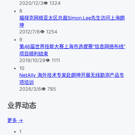
2020/12/3
👁
1324
8
福禄克网络亚太区总裁Simon.Lee先生访问上海朗
坤
2012/7/6
👁
1254
9
第46届世界技能大赛上海市选拔赛“信息网络布线”
项目顺利结束
2019/10/29
👁
1111
10
NetAlly 海外技术专家赴朗坤开展无线勘测产品专
项培训
2026/3/6
👁
785
业界动态
更多 →
1