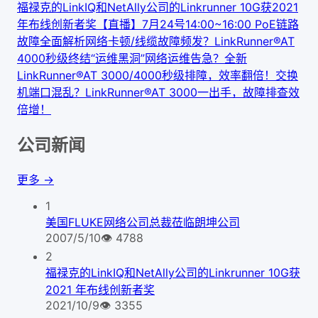
福禄克的LinkIQ和NetAlly公司的Linkrunner 10G获2021
年布线创新者奖
【直播】7月24号14:00~16:00 PoE链路
故障全面解析
网络卡顿/线缆故障频发？LinkRunner®AT
4000秒级终结“运维黑洞”
网络运维告急？全新
LinkRunner®AT 3000/4000秒级排障，效率翻倍！
交换
机端口混乱？LinkRunner®AT 3000一出手，故障排查效
倍增！
公司新闻
更多 →
1
美国FLUKE网络公司总裁莅临朗坤公司
2007/5/10
👁
4788
2
福禄克的LinkIQ和NetAlly公司的Linkrunner 10G获
2021 年布线创新者奖
2021/10/9
👁
3355