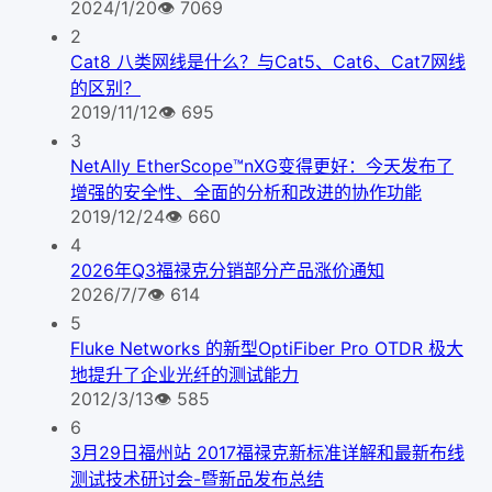
2024/1/20
👁
7069
2
Cat8 八类网线是什么？与Cat5、Cat6、Cat7网线
的区别？
2019/11/12
👁
695
3
NetAlly EtherScope™nXG变得更好：今天发布了
增强的安全性、全面的分析和改进的协作功能
2019/12/24
👁
660
4
2026年Q3福禄克分销部分产品涨价通知
2026/7/7
👁
614
5
Fluke Networks 的新型OptiFiber Pro OTDR 极大
地提升了企业光纤的测试能力
2012/3/13
👁
585
6
3月29日福州站 2017福禄克新标准详解和最新布线
测试技术研讨会-暨新品发布总结