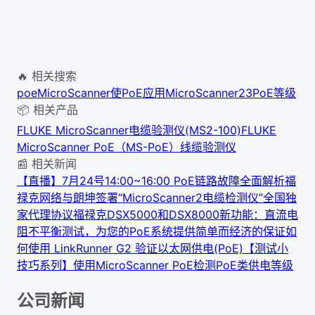
🔥 相关搜索
poe
MicroScanner
使PoE应用
MicroScanner2
3PoE等级
📦 相关产品
FLUKE MicroScanner电缆验测仪(MS2-100)
FLUKE
MicroScanner PoE（MS-PoE）线缆验测仪
📰 相关新闻
【直播】7月24号14:00~16:00 PoE链路故障全面解析
福
禄克网络与朗坤签署“MicroScanner2电缆检测仪”全国独
家代理协议
福禄克DSX5000和DSX8000新功能：直流电
阻不平衡测试，为您的PoE系统提供简单而经济的保证
如
何使用 LinkRunner G2 验证以太网供电(PoE)
【测试小
技巧系列】使用MicroScanner PoE检测PoE类供电等级
公司新闻