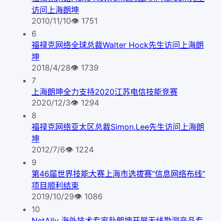
访问上海朗坤
2010/11/10
👁
1751
6
福禄克网络全球总裁Walter Hock先生访问上海朗
坤
2018/4/28
👁
1739
7
上海朗坤全力支持2020江苏电信技能竞赛
2020/12/3
👁
1294
8
福禄克网络亚太区总裁Simon.Lee先生访问上海朗
坤
2012/7/6
👁
1224
9
第46届世界技能大赛上海市选拔赛“信息网络布线”
项目顺利结束
2019/10/29
👁
1086
10
NetAlly 海外技术专家赴朗坤开展无线勘测产品专