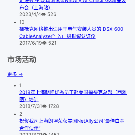
走进Wi-Fi现场测试暨NetAlly AirCheck G3新品发
布会（上海站）
2023/4/4
👁
526
10
福禄克网络推出适用于电气安装人员的 DSX-600
CableAnalyzer™ 入门级铜缆认证仪
2017/6/19
👁
521
市场活动
更多 →
1
2018年上海朗坤优秀员工赴美国福禄克总部（西雅
图）培训
2018/7/31
👁
1728
2
祝贺我司上海朗坤荣获美国NetAlly公司“最佳白金
合作伙伴”
2022/3/11
👁
1457