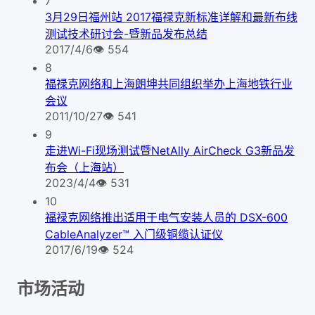
7
3月29日福州站 2017福禄克新标准详解和最新布线
测试技术研讨会-暨新品发布总结
2017/4/6
👁
554
8
福禄克网络和上海朗坤共同组织举办上海地铁行业
会议
2011/10/27
👁
541
9
走进Wi-Fi现场测试暨NetAlly AirCheck G3新品发
布会（上海站）
2023/4/4
👁
531
10
福禄克网络推出适用于电气安装人员的 DSX-600
CableAnalyzer™ 入门级铜缆认证仪
2017/6/19
👁
524
市场活动