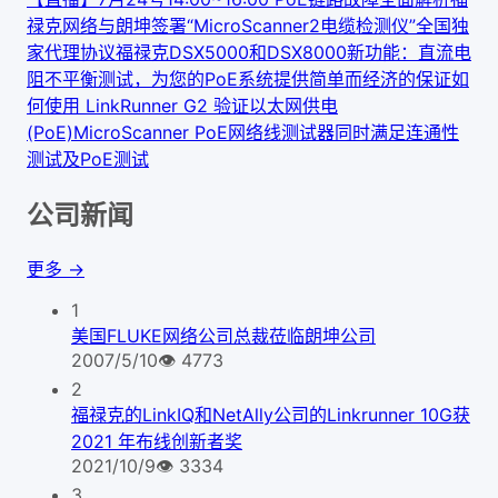
禄克网络与朗坤签署“MicroScanner2电缆检测仪”全国独
家代理协议
福禄克DSX5000和DSX8000新功能：直流电
阻不平衡测试，为您的PoE系统提供简单而经济的保证
如
何使用 LinkRunner G2 验证以太网供电
(PoE)
MicroScanner PoE网络线测试器同时满足连通性
测试及PoE测试
公司新闻
更多 →
1
美国FLUKE网络公司总裁莅临朗坤公司
2007/5/10
👁
4773
2
福禄克的LinkIQ和NetAlly公司的Linkrunner 10G获
2021 年布线创新者奖
2021/10/9
👁
3334
3