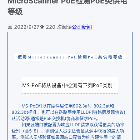
MicroScanner PoE检测PoE类供电
等级
📅
2022/9/27
👁️
220
次阅读
公司新闻
使用MicroScanner PoE检测PoE类供电等级
MS-PoE将从设备中检测有下列PoE类别：
MS-PoE可以在硬件层使用802.3af、802.3at和
802.3bt标准，也可以在链路层使用LLDP(链路层发现协议)
从活动源(通常是PoE交换机)协商和征求PoE。
如果源端口被配置为响应LLDP请求以获得更高的功率
级别（类5-8），则测试人员无法验证从源中获得的最大功
率。测试人员将验证如果源端口配置为响应硬件层上的请