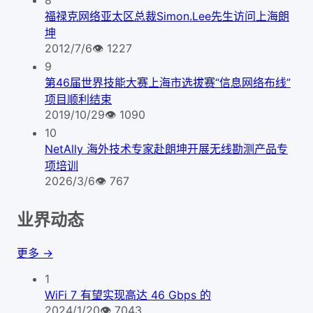
福禄克网络亚太区总裁Simon.Lee先生访问上海朗
坤
2012/7/6
👁
1227
9
第46届世界技能大赛上海市选拔赛“信息网络布线”
项目顺利结束
2019/10/29
👁
1090
10
NetAlly 海外技术专家赴朗坤开展无线勘测产品专
项培训
2026/3/6
👁
767
业界动态
更多 →
1
WiFi 7 有望实现高达 46 Gbps 的
2024/1/20
👁
7043