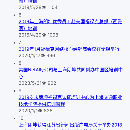
图）培训
2019/5/28
👁
1104
6
2016年上海朗坤优秀员工赴美国福禄克总部（西雅
图）培训
2016/4/29
👁
1098
7
2019年1月福禄克网络核心经销商会议在无锡举行
2020/1/17
👁
966
8
美国NetAlly公司与上海朗坤共同创办中国区培训中
心
2023/5/31
👁
902
9
2019岁末朗坤福禄克认证培训中心为上海交通职业
技术学院提供培训课程
2020/1/1
👁
826
10
上海朗坤获得江苏省新闻出版广电局关于举办2018