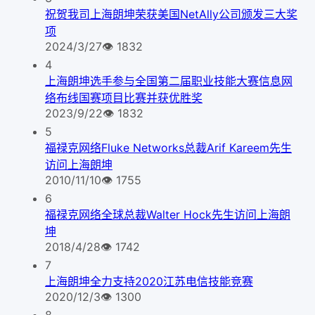
祝贺我司上海朗坤荣获美国NetAlly公司颁发三大奖
项
2024/3/27
👁
1832
4
上海朗坤选手参与全国第二届职业技能大赛信息网
络布线国赛项目比赛并获优胜奖
2023/9/22
👁
1832
5
福禄克网络Fluke Networks总裁Arif Kareem先生
访问上海朗坤
2010/11/10
👁
1755
6
福禄克网络全球总裁Walter Hock先生访问上海朗
坤
2018/4/28
👁
1742
7
上海朗坤全力支持2020江苏电信技能竞赛
2020/12/3
👁
1300
8